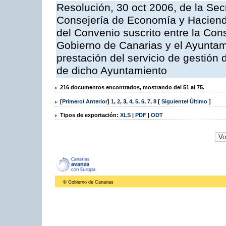
Resolución, 30 oct 2006, de la Sec
Consejería de Economía y Hacienda
del Convenio suscrito entre la Co
Gobierno de Canarias y el Ayuntam
prestación del servicio de gestión 
de dicho Ayuntamiento
216 documentos encontrados, mostrando del 51 al 75.
[
Primero
/
Anterior
]
1
,
2
,
3
,
4
,
5
,
6
,
7
,
8
[
Siguiente
/
Último
]
Tipos de exportación:
XLS
|
PDF
|
ODT
© Gobierno de Canarias