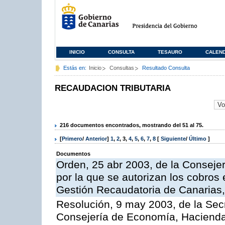
INICIO
CONSULTA
TESAURO
CALEN
Estás en:
Inicio
Consultas
Resultado Consulta
RECAUDACION TRIBUTARIA
216 documentos encontrados, mostrando del 51 al 75.
[
Primero
/
Anterior
]
1
,
2
,
3
,
4
,
5
,
6
,
7
,
8
[
Siguiente
/
Último
]
Documentos
Orden, 25 abr 2003, de la Conseje
por la que se autorizan los cobros 
Gestión Recaudatoria de Canarias,
Resolución, 9 may 2003, de la Sec
Consejería de Economía, Hacienda 