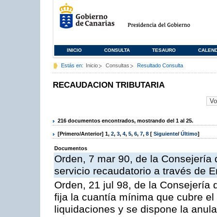
INICIO
CONSULTA
TESAURO
CALEN
Estás en:
Inicio
Consultas
Resultado Consulta
RECAUDACION TRIBUTARIA
216 documentos encontrados, mostrando del 1 al 25.
[Primero/Anterior]
1
,
2
,
3
,
4
,
5
,
6
,
7
,
8
[
Siguiente
/
Último
]
Documentos
Orden, 7 mar 90, de la Consejería 
servicio recaudatorio a través de 
Orden, 21 jul 98, de la Consejería
fija la cuantía mínima que cubre e
liquidaciones y se dispone la anula