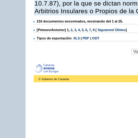
10.7.87), por la que se dictan norm
Arbitrios Insulares o Propios de 
216 documentos encontrados, mostrando del 1 al 25.
[Primero/Anterior]
1
,
2
,
3
,
4
,
5
,
6
,
7
,
8
[
Siguiente
/
Último
]
Tipos de exportación:
XLS
|
PDF
|
ODT
© Gobierno de Canarias