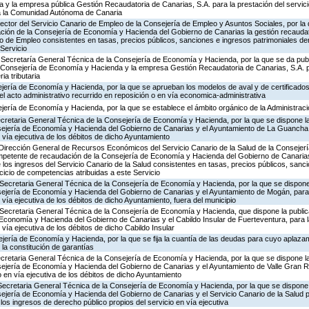
a y la empresa pública Gestión Recaudatoria de Canarias, S.A. para la prestación del servic
s a la Comunidad Autónoma de Canaria
rector del Servicio Canario de Empleo de la Consejería de Empleo y Asuntos Sociales, por la 
ón de la Consejería de Economía y Hacienda del Gobierno de Canarias la gestión recaudato
io de Empleo consistentes en tasas, precios públicos, sanciones e ingresos patrimoniales der
Servicio
 Secretaría General Técnica de la Consejería de Economía y Hacienda, por la que se da publ
 Consejería de Economía y Hacienda y la empresa Gestión Recaudatoria de Canarias, S.A. p
ia tributaria
ejería de Economía y Hacienda, por la que se aprueban los modelos de aval y de certificado
el acto administrativo recurrido en reposición o en vía economica-administrativa
jería de Economía y Hacienda, por la que se establece el ámbito orgánico de la Administraci
ecretaria General Técnica de la Consejería de Economía y Hacienda, por la que se dispone la
sejería de Economía y Hacienda del Gobierno de Canarias y el Ayuntamiento de La Guancha, 
n vía ejecutiva de los débitos de dicho Ayuntamiento
 Dirección General de Recursos Económicos del Servicio Canario de la Salud de la Consejerí
petente de recaudación de la Consejería de Economía y Hacienda del Gobierno de Canarias
e los ingresos del Servicio Canario de la Salud consistentes en tasas, precios públicos, sanc
rcicio de competencias atribuidas a este Servicio
Secretaria General Técnica de la Consejería de Economía y Hacienda, por la que se dispone 
sejería de Economía y Hacienda del Gobierno de Canarias y el Ayuntamiento de Mogán, para 
 vía ejecutiva de los débitos de dicho Ayuntamiento, fuera del municipio
 Secretaria General Técnica de la Consejería de Economía y Hacienda, que dispone la publi
 Economía y Hacienda del Gobierno de Canarias y el Cabildo Insular de Fuerteventura, para l
 vía ejecutiva de los débitos de dicho Cabildo Insular
jería de Economía y Hacienda, por la que se fija la cuantía de las deudas para cuyo aplaza
la constitución de garantías
ecretaria General Técnica de la Consejería de Economía y Hacienda, por la que se dispone la
sejería de Economía y Hacienda del Gobierno de Canarias y el Ayuntamiento de Valle Gran Re
o en vía ejecutiva de los débitos de dicho Ayuntamiento
Secretaria General Técnica de la Consejería de Economía y Hacienda, por la que se dispone 
ejería de Economía y Hacienda del Gobierno de Canarias y el Servicio Canario de la Salud p
los ingresos de derecho público propios del servicio en vía ejecutiva