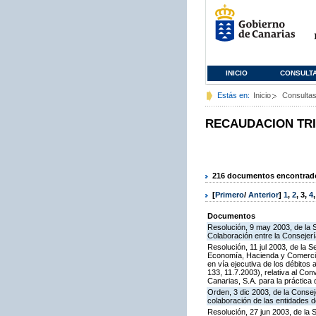
INICIO
CONSULT
Estás en:
Inicio
Consulta
RECAUDACION TR
216 documentos encontrados
[
Primero
/
Anterior
]
1
,
2
,
3
,
4
Documentos
Resolución, 9 may 2003, de la 
Colaboración entre la Consejerí
Resolución, 11 jul 2003, de la 
Economía, Hacienda y Comercio 
en vía ejecutiva de los débitos
133, 11.7.2003), relativa al C
Canarias, S.A. para la práctica 
Orden, 3 dic 2003, de la Conse
colaboración de las entidades d
Resolución, 27 jun 2003, de la