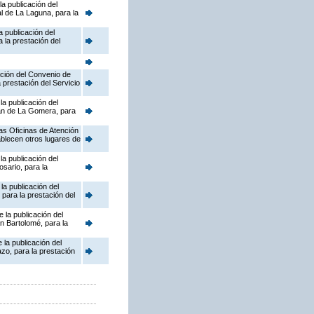
a publicación del
l de La Laguna, para la
 publicación del
 la prestación del
ación del Convenio de
 prestación del Servicio
a publicación del
ian de La Gomera, para
as Oficinas de Atención
ablecen otros lugares de
a publicación del
sario, para la
la publicación del
para la prestación del
 la publicación del
n Bartolomé, para la
la publicación del
zo, para la prestación