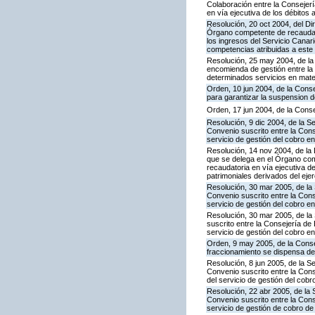
Colaboración entre la Consejerí
en vía ejecutiva de los débito
Resolución, 20 oct 2004, del Di
Órgano competente de recaudaci
los ingresos del Servicio Canar
competencias atribuidas a este 
Resolución, 25 may 2004, de la
encomienda de gestión entre la
determinados servicios en mater
Orden, 10 jun 2004, de la Cons
para garantizar la suspension d
Orden, 17 jun 2004, de la Conse
Resolución, 9 dic 2004, de la S
Convenio suscrito entre la Con
servicio de gestión del cobro e
Resolución, 14 nov 2004, de la
que se delega en el Órgano com
recaudatoria en vía ejecutiva d
patrimoniales derivados del eje
Resolución, 30 mar 2005, de la 
Convenio suscrito entre la Con
servicio de gestión del cobro en
Resolución, 30 mar 2005, de la
suscrito entre la Consejería de
servicio de gestión del cobro en
Orden, 9 may 2005, de la Conse
fraccionamiento se dispensa de 
Resolución, 8 jun 2005, de la S
Convenio suscrito entre la Con
del servicio de gestión del cobr
Resolución, 22 abr 2005, de la 
Convenio suscrito entre la Cons
servicio de gestión de cobro de 