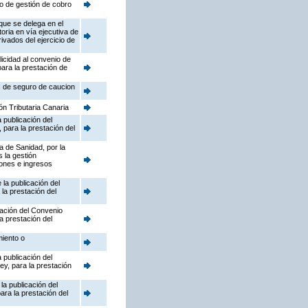
io de gestión de cobro
que se delega en el
ria en vía ejecutiva de
ivados del ejercicio de
icidad al convenio de
ara la prestación de
s de seguro de caucion
ón Tributaria Canaria
 publicación del
para la prestación del
a de Sanidad, por la
 la gestión
iones e ingresos
la publicación del
la prestación del
cación del Convenio
a prestación del
miento o
 publicación del
y, para la prestación
la publicación del
ara la prestación del