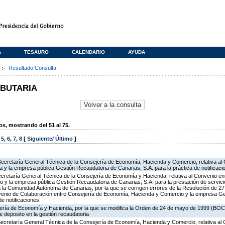
A
TESAURO
CALENDARIO
AYUDA
s
Resultado Consulta
IBUTARIA
, mostrando del 51 al 75.
,
5
,
6
,
7
,
8
[
Siguiente
/
Último
]
Secretaría General Técnica de la Consejería de Economía, Hacienda y Comercio, relativa al
a y la empresa pública Gestión Recaudatoria de Canarias, S.A. para la práctica de notificaci
Secretaría General Técnica de la Consejería de Economía y Hacienda, relativa al Convenio en
y la empresa pública Gestión Recaudatoria de Canarias, S.A. para la prestación de servici
 a la Comunidad Autónoma de Canarias, por la que se corrigen errores de la Resolución de 2
onvenio de Colaboración entre Consejería de Economía, Hacienda y Comercio y la empresa G
de notificaciones
jería de Economía y Hacienda, por la que se modifica la Orden de 24 de mayo de 1999 (BOC 
e deposito en la gestión recaudatoria
 Secretaría General Técnica de la Consejería de Economía, Hacienda y Comercio, relativa al