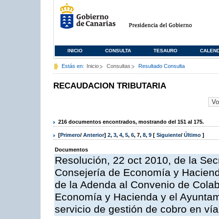
INICIO
CONSULTA
TESAURO
CALEN
Estás en:
Inicio
Consultas
Resultado Consulta
RECAUDACION TRIBUTARIA
216 documentos encontrados, mostrando del 151 al 175.
[
Primero
/
Anterior
]
2
,
3
,
4
,
5
,
6
,
7
,
8
,
9
[
Siguiente
/
Último
]
Documentos
Resolución, 22 oct 2010, de la Sec
Consejería de Economía y Hacienda
de la Adenda al Convenio de Colabo
Economía y Hacienda y el Ayuntami
servicio de gestión de cobro en vía