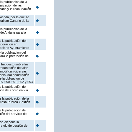
a publicación de la
lización de las
rbana y la recaudación
vienda, por la que se
tituto Canario de la
a publicación de la
de Aridane para la
la publicación del
aboración en
de dicho Ayuntamiento
la publicación del
ara la prestación del
l Impuesto sobre las
resentación de tales
 modifican diversas
odelo 490 declaración-
 la obligación de
15, 650, 651, 652 y 653
la publicación del
ión del cobro en vía
la publicación de la
resa Pública Gestión
la publicación del
ón del servicio de
se dispone la
rvicio de gestión de