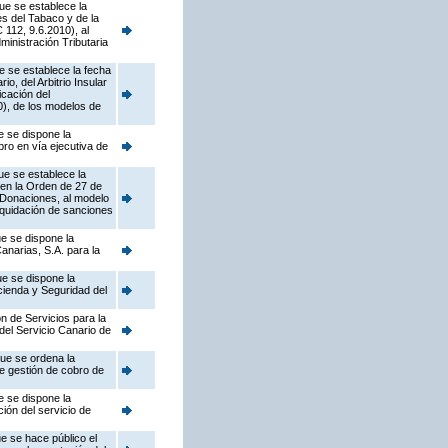
ue se establece la
s del Tabaco y de la
112, 9.6.2010), al
ministración Tributaria
e se establece la fecha
, del Arbitrio Insular
icación del
), de los modelos de
e se dispone la
bro en vía ejecutiva de
ue se establece la
 en la Orden de 27 de
 Donaciones, al modelo
liquidación de sanciones
e se dispone la
anarias, S.A. para la
ue se dispone la
ienda y Seguridad del
n de Servicios para la
del Servicio Canario de
que se ordena la
de gestión de cobro de
e se dispone la
ión del servicio de
e se hace público el