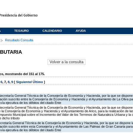
A
TESAURO
CALENDARIO
AYUDA
s
Resultado Consulta
IBUTARIA
, mostrando del 151 al 175.
,
6
,
7
,
8
,
9
[
Siguiente
/
Último
]
Secretaría General Técnica de la Consejería de Economía y Hacienda, por la que se dispone l
ción suscrito entre la Consejería de Economía y Hacienda y el Ayuntamiento de La Oliva par
vía ejecutiva de los débitos del citado Ente
Secretaría General Técnica de la Consejería de Economía y Hacienda, por la que se dispone 
la Consejería de Economía y Hacienda y el Ayuntamiento de Arico, para la realización de la
 Impuesto Municipal sobre el Incremento del Valor de los Terrenos de Naturaleza Urbana y la 
 dicho tributo
ecretaría General Técnica de la Consejería de Economía y Hacienda, por la que se dispone la
ción suscrito entre esta Consejería y el Ayuntamiento de Las Palmas de Gran Canaria para 
vía ejecutiva de los débitos del citado Ente