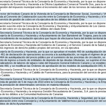
Secretaría General Técnica de la Consejería de Economía y Hacienda, por la que se dispone l
nsejería de Economía y Hacienda a la Oficina Liquidadora Comarcal Tenerife Dos, para la rea
 gestión del impuesto municipal sobre el incremento del valor de los terrenos de naturaleza u
o
ector del Instituto Canario de la Vivienda de la Consejería de Bienestar Social, Juventud y Vi
nda al Convenio de Colaboración suscrito entre la Consejería de Economía y Hacienda y el Ins
servicio de gestión de cobro en vía ejecutiva de los débitos del citado Ente
Secretaría General Técnica de la Consejería de Economía y Hacienda, por la que se dispone l
ción suscrito entre la Consejería de Economía y Hacienda y el Ayuntamiento de Los Llanos 
ón del cobro en vía ejecutiva de los débitos del citado Ente
 Secretaría General Técnica de la Consejería de Economía y Hacienda, por la que se dispone 
sejería de Economía y Hacienda y el Ayuntamiento de San Bartolomé de Tirajana, para la col
ocedimiento de recaudación ejecutiva que hayan de efectuarse fuera del ámbito territorial 
Secretaría General Técnica de la Consejería de Economía y Hacienda, por la que se dispone 
ejería de Economía y Hacienda del Gobierno de Canarias y el Servicio Canario de la Salud p
los ingresos de derecho público propios del servicio, en vía ejecutiva
ejería de Economía y Hacienda, por la que se aprueban el modelo 460 de autoliquidación de
461 de declaración de operaciones accesoria a la autoliquidación, se regula el régimen de p
4 de autoliquidación del precio público por el suministro de las precintas de circulación, se
nto de ingreso a través de entidades de depósito de las deudas tributarias, se suprime el m
cializadores de labores de tabaco rubio del Impuesto General Indirecto Canario y se establece
delo 490, y se modifican las Órdenes de aprobación de los modelos de autoliquidación 043, 6
 Secretaría General Técnica de la Consejería de Economía y Hacienda, por la que se dispone 
 Economía y Hacienda y el Cabildo de Fuerteventura, para la prestación del servicio de gest
o Cabildo
Secretaría General Técnica de la Consejería de Economía y Hacienda, por la que se dispone 
nda de gestión de 5 de mayo de 2010 entre la Consejería de Economía y Hacienda y la Emp
a prestación de determinados servicios en materia tributaria
 Secretaría General Técnica de la Consejería de Economía y Hacienda, por la que se dispone 
e Economía y Hacienda y la empresa Gestión Recaudatoria de Canarias, S.A. para la prestaci
iva de los débitos a la Comunidad Autónoma de Canarias
 Secretaría General Técnica de la Consejería de Economía, Hacienda y Seguridad, por la que 
aboración entre esta Consejería y el Ayuntamiento de Vallehermoso para la prestación del se
ébitos de dicho Ayuntamiento