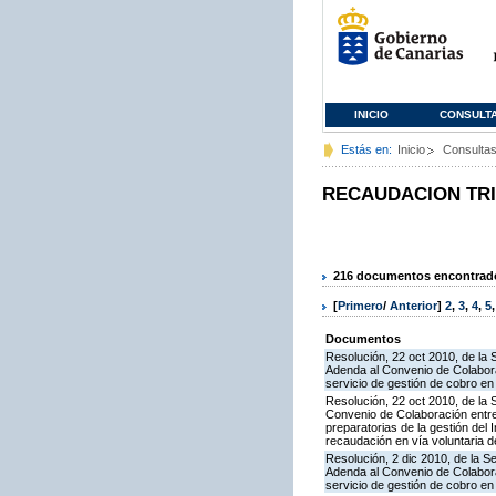
INICIO
CONSULT
Estás en:
Inicio
Consulta
RECAUDACION TR
216 documentos encontrados
[
Primero
/
Anterior
]
2
,
3
,
4
,
5
Documentos
Resolución, 22 oct 2010, de la 
Adenda al Convenio de Colabora
servicio de gestión de cobro en 
Resolución, 22 oct 2010, de la 
Convenio de Colaboración entre 
preparatorias de la gestión del
recaudación en vía voluntaria de
Resolución, 2 dic 2010, de la S
Adenda al Convenio de Colabora
servicio de gestión de cobro en 