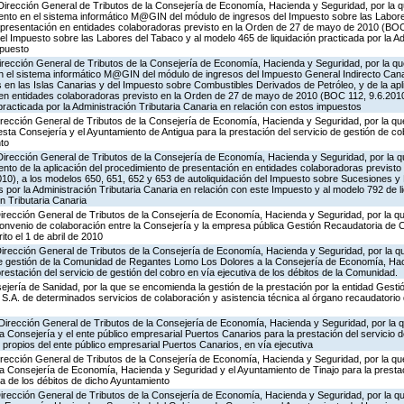
Dirección General de Tributos de la Consejería de Economía, Hacienda y Seguridad, por la q
ento en el sistema informático M@GIN del módulo de ingresos del Impuesto sobre las Labore
e presentación en entidades colaboradoras previsto en la Orden de 27 de mayo de 2010 (BOC 
el Impuesto sobre las Labores del Tabaco y al modelo 465 de liquidación practicada por la Ad
mpuesto
irección General de Tributos de la Consejería de Economía, Hacienda y Seguridad, por la qu
 el sistema informático M@GIN del módulo de ingresos del Impuesto General Indirecto Canario
en las Islas Canarias y del Impuesto sobre Combustibles Derivados de Petróleo, y de la apl
en entidades colaboradoras previsto en la Orden de 27 de mayo de 2010 (BOC 112, 9.6.2010
 practicada por la Administración Tributaria Canaria en relación con estos impuestos
irección General de Tributos de la Consejería de Economía, Hacienda y Seguridad, por la qu
esta Consejería y el Ayuntamiento de Antigua para la prestación del servicio de gestión de co
nto
Dirección General de Tributos de la Consejería de Economía, Hacienda y Seguridad, por la q
nto de la aplicación del procedimiento de presentación en entidades colaboradoras previsto
0), a los modelos 650, 651, 652 y 653 de autoliquidación del Impuesto sobre Sucesiones y
s por la Administración Tributaria Canaria en relación con este Impuesto y al modelo 792 de 
n Tributaria Canaria
Dirección General de Tributos de la Consejería de Economía, Hacienda y Seguridad, por la qu
Convenio de colaboración entre la Consejería y la empresa pública Gestión Recaudatoria de C
ito el 1 de abril de 2010
Dirección General de Tributos de la Consejería de Economía, Hacienda y Seguridad, por la q
de gestión de la Comunidad de Regantes Lomo Los Dolores a la Consejería de Economía, Hac
restación del servicio de gestión del cobro en vía ejecutiva de los débitos de la Comunidad.
jería de Sanidad, por la que se encomienda la gestión de la prestación por la entidad Gestió
S.A. de determinados servicios de colaboración y asistencia técnica al órgano recaudatorio 
 Dirección General de Tributos de la Consejería de Economía, Hacienda y Seguridad, por la 
la Consejería y el ente público empresarial Puertos Canarios para la prestación del servicio 
 propios del ente público empresarial Puertos Canarios, en vía ejecutiva
Dirección General de Tributos de la Consejería de Economía, Hacienda y Seguridad, por la qu
la Consejería de Economía, Hacienda y Seguridad y el Ayuntamiento de Tinajo para la prestac
va de los débitos de dicho Ayuntamiento
irección General de Tributos de la Consejería de Economía, Hacienda y Seguridad, por la qu