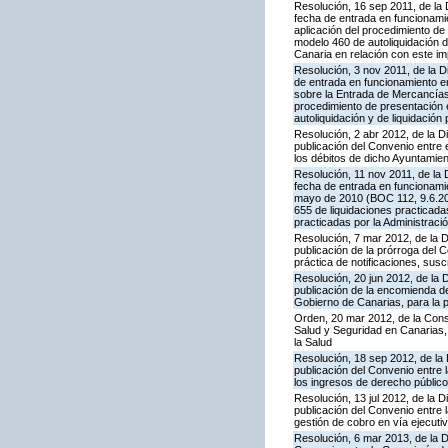
Resolución, 16 sep 2011, de la 
fecha de entrada en funcionami
aplicación del procedimiento d
modelo 460 de autoliquidación d
Canaria en relación con este i
Resolución, 3 nov 2011, de la D
de entrada en funcionamiento en
sobre la Entrada de Mercancías 
procedimiento de presentación 
autoliquidación y de liquidación
Resolución, 2 abr 2012, de la D
publicación del Convenio entre 
los débitos de dicho Ayuntamie
Resolución, 11 nov 2011, de la 
fecha de entrada en funcionamie
mayo de 2010 (BOC 112, 9.6.201
655 de liquidaciones practicada
practicadas por la Administració
Resolución, 7 mar 2012, de la 
publicación de la prórroga del 
práctica de notificaciones, suscr
Resolución, 20 jun 2012, de la 
publicación de la encomienda 
Gobierno de Canarias, para la p
Orden, 20 mar 2012, de la Conse
Salud y Seguridad en Canarias, 
la Salud
Resolución, 18 sep 2012, de la
publicación del Convenio entre 
los ingresos de derecho público
Resolución, 13 jul 2012, de la 
publicación del Convenio entre 
gestión de cobro en vía ejecuti
Resolución, 6 mar 2013, de la D