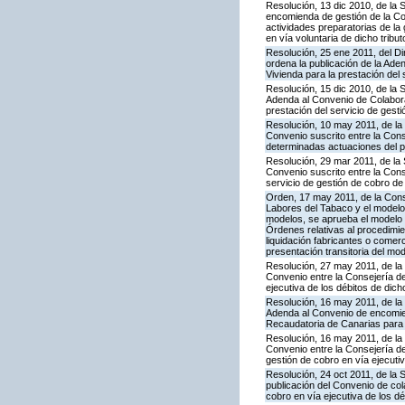
Resolución, 13 dic 2010, de la 
encomienda de gestión de la Co
actividades preparatorias de la
en vía voluntaria de dicho tribut
Resolución, 25 ene 2011, del Dir
ordena la publicación de la Ade
Vivienda para la prestación del 
Resolución, 15 dic 2010, de la 
Adenda al Convenio de Colabora
prestación del servicio de gesti
Resolución, 10 may 2011, de la
Convenio suscrito entre la Con
determinadas actuaciones del pr
Resolución, 29 mar 2011, de la 
Convenio suscrito entre la Cons
servicio de gestión de cobro de 
Orden, 17 may 2011, de la Cons
Labores del Tabaco y el modelo 
modelos, se aprueba el modelo 46
Órdenes relativas al procedimie
liquidación fabricantes o comer
presentación transitoria del mo
Resolución, 27 may 2011, de la
Convenio entre la Consejería de
ejecutiva de los débitos de dich
Resolución, 16 may 2011, de la 
Adenda al Convenio de encomie
Recaudatoria de Canarias para l
Resolución, 16 may 2011, de la
Convenio entre la Consejería d
gestión de cobro en vía ejecut
Resolución, 24 oct 2011, de la
publicación del Convenio de col
cobro en vía ejecutiva de los d