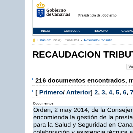
INICIO
CONSULTA
TESAURO
CALEN
Estás en:
Inicio
Consultas
Resultado Consulta
RECAUDACION TRIBU
216 documentos encontrados, mo
[
Primero
/
Anterior
]
2
,
3
,
4
,
5
,
6
,
Documentos
Orden, 2 may 2014, de la Consejer
encomienda la gestión de la presta
para la Salud y Seguridad en Canar
colaboración y asistencia técnica a