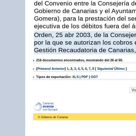
del Convenio entre la Consejería 
Gobierno de Canarias y el Ayuntam
Gomera), para la prestación del ser
ejecutiva de los débitos fuera del 
Orden, 25 abr 2003, de la Conseje
por la que se autorizan los cobros 
Gestión Recaudatoria de Canarias,
216 documentos encontrados, mostrando del 26 al 50.
[
Primero
/
Anterior
]
1
,
2
,
3
,
4
,
5
,
6
,
7
,
8
[
Siguiente
/
Último
]
Tipos de exportación:
XLS
|
PDF
|
ODT
© Gobierno de Canarias