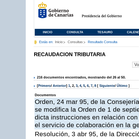
INICIO
CONSULTA
TESAURO
CALEN
Estás en:
Inicio
Consultas
Resultado Consulta
RECAUDACION TRIBUTARIA
216 documentos encontrados, mostrando del 26 al 50.
[
Primero
/
Anterior
]
1
,
2
,
3
,
4
,
5
,
6
,
7
,
8
[
Siguiente
/
Último
]
Documentos
Orden, 24 mar 95, de la Consejerí
se modifica la Orden de 1 de sept
dicta instrucciones en relación co
el servicio de colaboración en la g
Resolución, 3 abr 95, de la Direcci