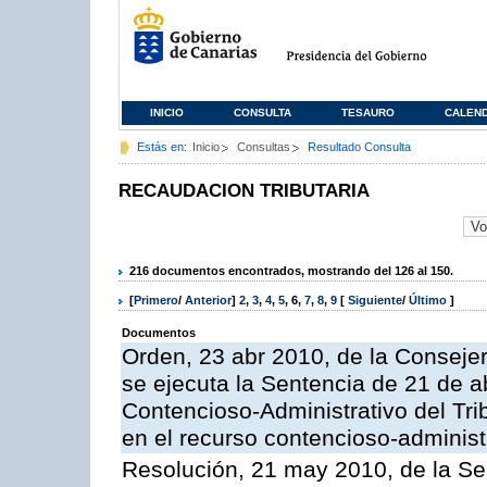
INICIO
CONSULTA
TESAURO
CALEN
Estás en:
Inicio
Consultas
Resultado Consulta
RECAUDACION TRIBUTARIA
216 documentos encontrados, mostrando del 126 al 150.
[
Primero
/
Anterior
]
2
,
3
,
4
,
5
,
6
,
7
,
8
,
9
[
Siguiente
/
Último
]
Documentos
Orden, 23 abr 2010, de la Conseje
se ejecuta la Sentencia de 21 de ab
Contencioso-Administrativo del Tri
en el recurso contencioso-adminis
Resolución, 21 may 2010, de la Se