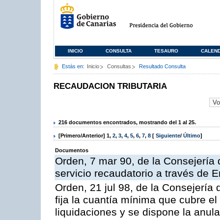
INICIO
CONSULTA
TESAURO
CALEN
Estás en:
Inicio
Consultas
Resultado Consulta
RECAUDACION TRIBUTARIA
216 documentos encontrados, mostrando del 1 al 25.
[Primero/Anterior]
1
,
2
,
3
,
4
,
5
,
6
,
7
,
8
[
Siguiente
/
Último
]
Documentos
Orden, 7 mar 90, de la Consejería 
servicio recaudatorio a través de 
Orden, 21 jul 98, de la Consejería
fija la cuantía mínima que cubre e
liquidaciones y se dispone la anula