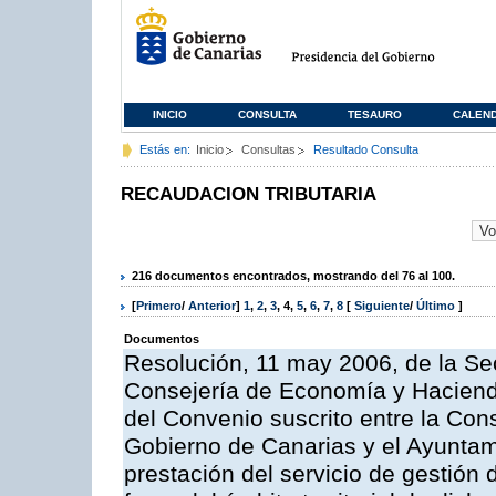
INICIO
CONSULTA
TESAURO
CALEN
Estás en:
Inicio
Consultas
Resultado Consulta
RECAUDACION TRIBUTARIA
216 documentos encontrados, mostrando del 76 al 100.
[
Primero
/
Anterior
]
1
,
2
,
3
,
4
,
5
,
6
,
7
,
8
[
Siguiente
/
Último
]
Documentos
Resolución, 11 may 2006, de la Sec
Consejería de Economía y Hacienda
del Convenio suscrito entre la Co
Gobierno de Canarias y el Ayuntami
prestación del servicio de gestión 