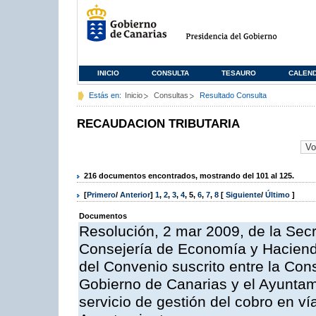
INICIO
CONSULTA
TESAURO
CALEN
Estás en:
Inicio
Consultas
Resultado Consulta
RECAUDACION TRIBUTARIA
216 documentos encontrados, mostrando del 101 al 125.
[
Primero
/
Anterior
]
1
,
2
,
3
,
4
,
5
,
6
,
7
,
8
[
Siguiente
/
Último
]
Documentos
Resolución, 2 mar 2009, de la Secr
Consejería de Economía y Hacienda
del Convenio suscrito entre la Co
Gobierno de Canarias y el Ayuntami
servicio de gestión del cobro en ví