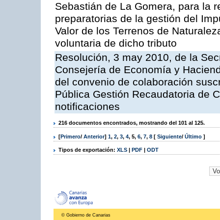
Sebastián de La Gomera, para la re
preparatorias de la gestión del Im
Valor de los Terrenos de Naturalez
voluntaria de dicho tributo
Resolución, 3 may 2010, de la Sec
Consejería de Economía y Hacienda
del convenio de colaboración suscr
Pública Gestión Recaudatoria de 
notificaciones
216 documentos encontrados, mostrando del 101 al 125.
[
Primero
/
Anterior
]
1
,
2
,
3
,
4
,
5
,
6
,
7
,
8
[
Siguiente
/
Último
]
Tipos de exportación:
XLS
|
PDF
|
ODT
© Gobierno de Canarias