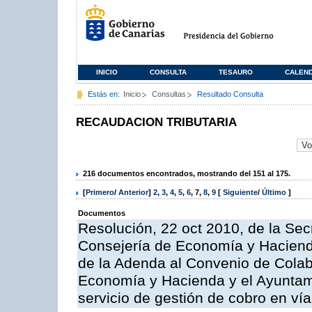
INICIO
CONSULTA
TESAURO
CALEN
Estás en:
Inicio
Consultas
Resultado Consulta
RECAUDACION TRIBUTARIA
216 documentos encontrados, mostrando del 151 al 175.
[
Primero
/
Anterior
]
2
,
3
,
4
,
5
,
6
,
7
,
8
,
9
[
Siguiente
/
Último
]
Documentos
Resolución, 22 oct 2010, de la Sec
Consejería de Economía y Hacienda
de la Adenda al Convenio de Colabo
Economía y Hacienda y el Ayuntami
servicio de gestión de cobro en vía