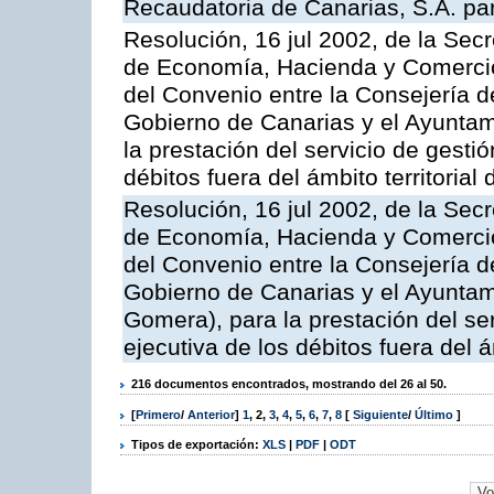
Recaudatoria de Canarias, S.A. para
Resolución, 16 jul 2002, de la Sec
de Economía, Hacienda y Comercio,
del Convenio entre la Consejería 
Gobierno de Canarias y el Ayuntam
la prestación del servicio de gestió
débitos fuera del ámbito territoria
Resolución, 16 jul 2002, de la Sec
de Economía, Hacienda y Comercio,
del Convenio entre la Consejería 
Gobierno de Canarias y el Ayuntam
Gomera), para la prestación del ser
ejecutiva de los débitos fuera del 
216 documentos encontrados, mostrando del 26 al 50.
[
Primero
/
Anterior
]
1
,
2
,
3
,
4
,
5
,
6
,
7
,
8
[
Siguiente
/
Último
]
Tipos de exportación:
XLS
|
PDF
|
ODT