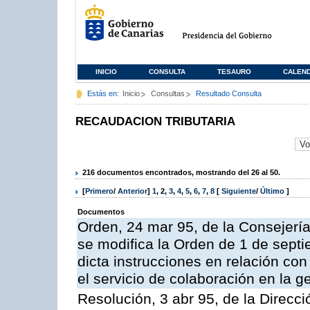
INICIO
CONSULTA
TESAURO
CALEN
Estás en:
Inicio
Consultas
Resultado Consulta
RECAUDACION TRIBUTARIA
216 documentos encontrados, mostrando del 26 al 50.
[
Primero
/
Anterior
]
1
,
2
,
3
,
4
,
5
,
6
,
7
,
8
[
Siguiente
/
Último
]
Documentos
Orden, 24 mar 95, de la Consejerí
se modifica la Orden de 1 de sept
dicta instrucciones en relación co
el servicio de colaboración en la g
Resolución, 3 abr 95, de la Direcci