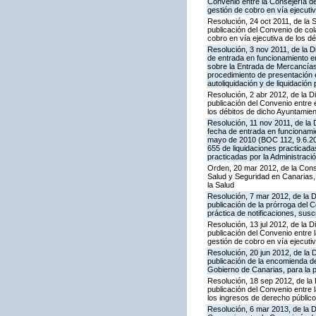
Convenio entre la Consejería d
gestión de cobro en vía ejecut
Resolución, 24 oct 2011, de la
publicación del Convenio de col
cobro en vía ejecutiva de los d
Resolución, 3 nov 2011, de la D
de entrada en funcionamiento en
sobre la Entrada de Mercancías 
procedimiento de presentación 
autoliquidación y de liquidación
Resolución, 2 abr 2012, de la D
publicación del Convenio entre 
los débitos de dicho Ayuntamie
Resolución, 11 nov 2011, de la 
fecha de entrada en funcionamie
mayo de 2010 (BOC 112, 9.6.201
655 de liquidaciones practicada
practicadas por la Administració
Orden, 20 mar 2012, de la Conse
Salud y Seguridad en Canarias, 
la Salud
Resolución, 7 mar 2012, de la 
publicación de la prórroga del 
práctica de notificaciones, suscr
Resolución, 13 jul 2012, de la 
publicación del Convenio entre 
gestión de cobro en vía ejecuti
Resolución, 20 jun 2012, de la 
publicación de la encomienda 
Gobierno de Canarias, para la p
Resolución, 18 sep 2012, de la
publicación del Convenio entre 
los ingresos de derecho público
Resolución, 6 mar 2013, de la D