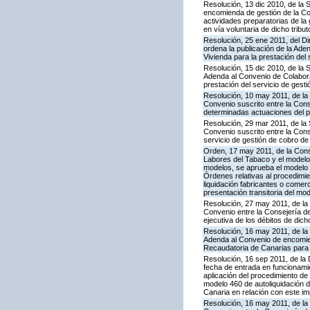
Resolución, 13 dic 2010, de la 
encomienda de gestión de la Co
actividades preparatorias de la
en vía voluntaria de dicho tribut
Resolución, 25 ene 2011, del Dir
ordena la publicación de la Ade
Vivienda para la prestación del 
Resolución, 15 dic 2010, de la 
Adenda al Convenio de Colabora
prestación del servicio de gesti
Resolución, 10 may 2011, de la
Convenio suscrito entre la Con
determinadas actuaciones del pr
Resolución, 29 mar 2011, de la 
Convenio suscrito entre la Cons
servicio de gestión de cobro de 
Orden, 17 may 2011, de la Cons
Labores del Tabaco y el modelo 
modelos, se aprueba el modelo 46
Órdenes relativas al procedimie
liquidación fabricantes o comer
presentación transitoria del mo
Resolución, 27 may 2011, de la
Convenio entre la Consejería de
ejecutiva de los débitos de dich
Resolución, 16 may 2011, de la 
Adenda al Convenio de encomie
Recaudatoria de Canarias para l
Resolución, 16 sep 2011, de la 
fecha de entrada en funcionami
aplicación del procedimiento d
modelo 460 de autoliquidación d
Canaria en relación con este i
Resolución, 16 may 2011, de la