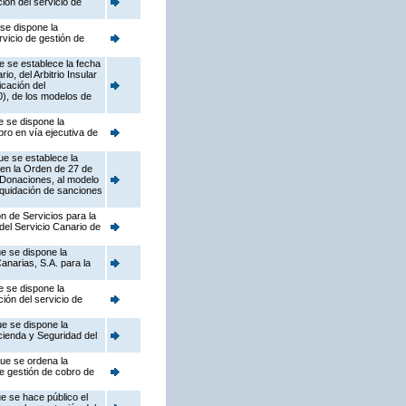
ón del servicio de
se dispone la
rvicio de gestión de
e se establece la fecha
, del Arbitrio Insular
icación del
), de los modelos de
e se dispone la
bro en vía ejecutiva de
ue se establece la
 en la Orden de 27 de
 Donaciones, al modelo
liquidación de sanciones
n de Servicios para la
del Servicio Canario de
e se dispone la
anarias, S.A. para la
e se dispone la
ión del servicio de
ue se dispone la
ienda y Seguridad del
que se ordena la
de gestión de cobro de
e se hace público el