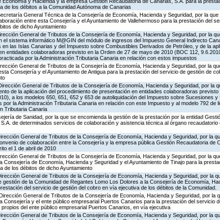
e Economía y Hacienda y la empresa Gestión Recaudatoria de Canarias, S.A. para la prestaci
iva de los débitos a la Comunidad Autónoma de Canarias
 Secretaría General Técnica de la Consejería de Economía, Hacienda y Seguridad, por la que 
aboración entre esta Consejería y el Ayuntamiento de Vallehermoso para la prestación del se
ébitos de dicho Ayuntamiento
irección General de Tributos de la Consejería de Economía, Hacienda y Seguridad, por la qu
 el sistema informático M@GIN del módulo de ingresos del Impuesto General Indirecto Canario
en las Islas Canarias y del Impuesto sobre Combustibles Derivados de Petróleo, y de la apl
en entidades colaboradoras previsto en la Orden de 27 de mayo de 2010 (BOC 112, 9.6.2010
 practicada por la Administración Tributaria Canaria en relación con estos impuestos
irección General de Tributos de la Consejería de Economía, Hacienda y Seguridad, por la qu
esta Consejería y el Ayuntamiento de Antigua para la prestación del servicio de gestión de co
nto
Dirección General de Tributos de la Consejería de Economía, Hacienda y Seguridad, por la q
nto de la aplicación del procedimiento de presentación en entidades colaboradoras previsto
0), a los modelos 650, 651, 652 y 653 de autoliquidación del Impuesto sobre Sucesiones y
s por la Administración Tributaria Canaria en relación con este Impuesto y al modelo 792 de 
n Tributaria Canaria
jería de Sanidad, por la que se encomienda la gestión de la prestación por la entidad Gestió
S.A. de determinados servicios de colaboración y asistencia técnica al órgano recaudatorio 
Dirección General de Tributos de la Consejería de Economía, Hacienda y Seguridad, por la qu
Convenio de colaboración entre la Consejería y la empresa pública Gestión Recaudatoria de C
ito el 1 de abril de 2010
Dirección General de Tributos de la Consejería de Economía, Hacienda y Seguridad, por la qu
la Consejería de Economía, Hacienda y Seguridad y el Ayuntamiento de Tinajo para la prestac
va de los débitos de dicho Ayuntamiento
Dirección General de Tributos de la Consejería de Economía, Hacienda y Seguridad, por la q
de gestión de la Comunidad de Regantes Lomo Los Dolores a la Consejería de Economía, Hac
restación del servicio de gestión del cobro en vía ejecutiva de los débitos de la Comunidad.
 Dirección General de Tributos de la Consejería de Economía, Hacienda y Seguridad, por la 
la Consejería y el ente público empresarial Puertos Canarios para la prestación del servicio 
 propios del ente público empresarial Puertos Canarios, en vía ejecutiva
irección General de Tributos de la Consejería de Economía, Hacienda y Seguridad, por la qu