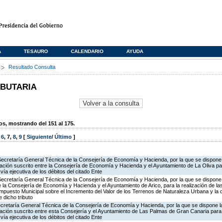
A
TESAURO
CALENDARIO
AYUDA
s
Resultado Consulta
IBUTARIA
, mostrando del 151 al 175.
,
6
,
7
,
8
,
9
[
Siguiente
/
Último
]
Secretaría General Técnica de la Consejería de Economía y Hacienda, por la que se dispone l
ción suscrito entre la Consejería de Economía y Hacienda y el Ayuntamiento de La Oliva par
vía ejecutiva de los débitos del citado Ente
Secretaría General Técnica de la Consejería de Economía y Hacienda, por la que se dispone 
la Consejería de Economía y Hacienda y el Ayuntamiento de Arico, para la realización de la
 Impuesto Municipal sobre el Incremento del Valor de los Terrenos de Naturaleza Urbana y la 
 dicho tributo
ecretaría General Técnica de la Consejería de Economía y Hacienda, por la que se dispone la
ción suscrito entre esta Consejería y el Ayuntamiento de Las Palmas de Gran Canaria para 
vía ejecutiva de los débitos del citado Ente