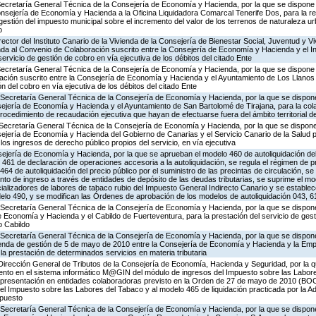
Secretaría General Técnica de la Consejería de Economía y Hacienda, por la que se dispone l
nsejería de Economía y Hacienda a la Oficina Liquidadora Comarcal Tenerife Dos, para la rea
 gestión del impuesto municipal sobre el incremento del valor de los terrenos de naturaleza u
o
ector del Instituto Canario de la Vivienda de la Consejería de Bienestar Social, Juventud y Vi
nda al Convenio de Colaboración suscrito entre la Consejería de Economía y Hacienda y el Ins
servicio de gestión de cobro en vía ejecutiva de los débitos del citado Ente
Secretaría General Técnica de la Consejería de Economía y Hacienda, por la que se dispone l
ción suscrito entre la Consejería de Economía y Hacienda y el Ayuntamiento de Los Llanos 
ón del cobro en vía ejecutiva de los débitos del citado Ente
 Secretaría General Técnica de la Consejería de Economía y Hacienda, por la que se dispone 
sejería de Economía y Hacienda y el Ayuntamiento de San Bartolomé de Tirajana, para la col
ocedimiento de recaudación ejecutiva que hayan de efectuarse fuera del ámbito territorial 
Secretaría General Técnica de la Consejería de Economía y Hacienda, por la que se dispone 
ejería de Economía y Hacienda del Gobierno de Canarias y el Servicio Canario de la Salud p
los ingresos de derecho público propios del servicio, en vía ejecutiva
ejería de Economía y Hacienda, por la que se aprueban el modelo 460 de autoliquidación de
461 de declaración de operaciones accesoria a la autoliquidación, se regula el régimen de p
4 de autoliquidación del precio público por el suministro de las precintas de circulación, se
nto de ingreso a través de entidades de depósito de las deudas tributarias, se suprime el m
cializadores de labores de tabaco rubio del Impuesto General Indirecto Canario y se establece
delo 490, y se modifican las Órdenes de aprobación de los modelos de autoliquidación 043, 6
 Secretaría General Técnica de la Consejería de Economía y Hacienda, por la que se dispone 
 Economía y Hacienda y el Cabildo de Fuerteventura, para la prestación del servicio de gest
o Cabildo
Secretaría General Técnica de la Consejería de Economía y Hacienda, por la que se dispone 
nda de gestión de 5 de mayo de 2010 entre la Consejería de Economía y Hacienda y la Emp
a prestación de determinados servicios en materia tributaria
Dirección General de Tributos de la Consejería de Economía, Hacienda y Seguridad, por la q
ento en el sistema informático M@GIN del módulo de ingresos del Impuesto sobre las Labore
e presentación en entidades colaboradoras previsto en la Orden de 27 de mayo de 2010 (BOC 
el Impuesto sobre las Labores del Tabaco y al modelo 465 de liquidación practicada por la Ad
mpuesto
 Secretaría General Técnica de la Consejería de Economía y Hacienda, por la que se dispone 