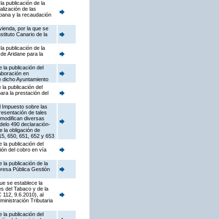
a publicación de la
lización de las
rbana y la recaudación
vienda, por la que se
tituto Canario de la
a publicación de la
de Aridane para la
la publicación del
aboración en
de dicho Ayuntamiento
la publicación del
ara la prestación del
l Impuesto sobre las
resentación de tales
 modifican diversas
odelo 490 declaración-
 la obligación de
15, 650, 651, 652 y 653
la publicación del
ión del cobro en vía
la publicación de la
resa Pública Gestión
ue se establece la
s del Tabaco y de la
112, 9.6.2010), al
ministración Tributaria
la publicación del