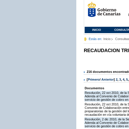
INICIO
CONSULT
Estás en:
Inicio
Consulta
RECAUDACION TR
216 documentos encontrados
[
Primero
/
Anterior
]
2
,
3
,
4
,
5
Documentos
Resolución, 22 oct 2010, de la 
Adenda al Convenio de Colabora
servicio de gestión de cobro en 
Resolución, 22 oct 2010, de la 
Convenio de Colaboración entre 
preparatorias de la gestión del
recaudación en vía voluntaria de
Resolución, 2 dic 2010, de la S
Adenda al Convenio de Colabora
servicio de gestión de cobro en 