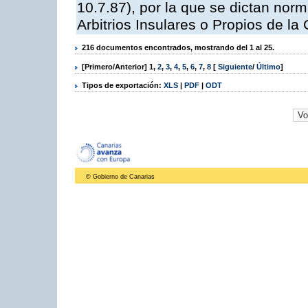
10.7.87), por la que se dictan norm
Arbitrios Insulares o Propios de 
216 documentos encontrados, mostrando del 1 al 25.
[Primero/Anterior]
1
,
2
,
3
,
4
,
5
,
6
,
7
,
8
[
Siguiente
/
Último
]
Tipos de exportación:
XLS
|
PDF
|
ODT
© Gobierno de Canarias