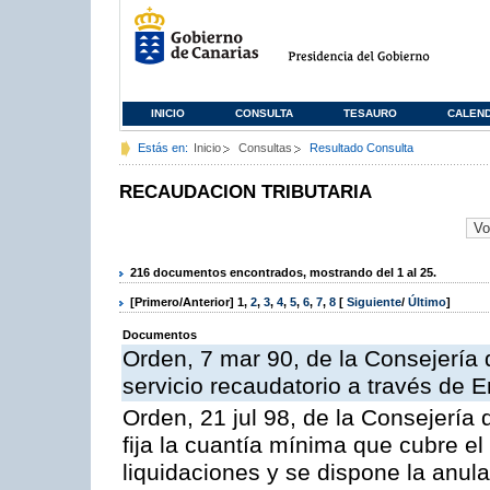
INICIO
CONSULTA
TESAURO
CALEN
Estás en:
Inicio
Consultas
Resultado Consulta
RECAUDACION TRIBUTARIA
216 documentos encontrados, mostrando del 1 al 25.
[Primero/Anterior]
1
,
2
,
3
,
4
,
5
,
6
,
7
,
8
[
Siguiente
/
Último
]
Documentos
Orden, 7 mar 90, de la Consejería 
servicio recaudatorio a través de 
Orden, 21 jul 98, de la Consejería
fija la cuantía mínima que cubre e
liquidaciones y se dispone la anula