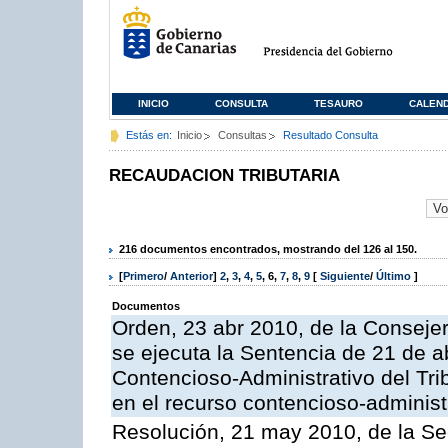
INICIO
CONSULTA
TESAURO
CALEN
Estás en:
Inicio
Consultas
Resultado Consulta
RECAUDACION TRIBUTARIA
216 documentos encontrados, mostrando del 126 al 150.
[
Primero
/
Anterior
]
2
,
3
,
4
,
5
,
6
,
7
,
8
,
9
[
Siguiente
/
Último
]
Documentos
Orden, 23 abr 2010, de la Conseje
se ejecuta la Sentencia de 21 de ab
Contencioso-Administrativo del Tri
en el recurso contencioso-adminis
Resolución, 21 may 2010, de la Se