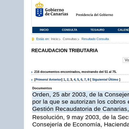
INICIO
CONSULTA
TESAURO
CALEN
Estás en:
Inicio
Consultas
Resultado Consulta
RECAUDACION TRIBUTARIA
216 documentos encontrados, mostrando del 51 al 75.
[
Primero
/
Anterior
]
1
,
2
,
3
,
4
,
5
,
6
,
7
,
8
[
Siguiente
/
Último
]
Documentos
Orden, 25 abr 2003, de la Conseje
por la que se autorizan los cobros 
Gestión Recaudatoria de Canarias,
Resolución, 9 may 2003, de la Sec
Consejería de Economía, Hacienda 