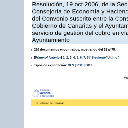
Resolución, 19 oct 2006, de la Sec
Consejería de Economía y Hacienda
del Convenio suscrito entre la Co
Gobierno de Canarias y el Ayuntami
servicio de gestión del cobro en ví
Ayuntamiento
216 documentos encontrados, mostrando del 51 al 75.
[
Primero
/
Anterior
]
1
,
2
,
3
,
4
,
5
,
6
,
7
,
8
[
Siguiente
/
Último
]
Tipos de exportación:
XLS
|
PDF
|
ODT
© Gobierno de Canarias