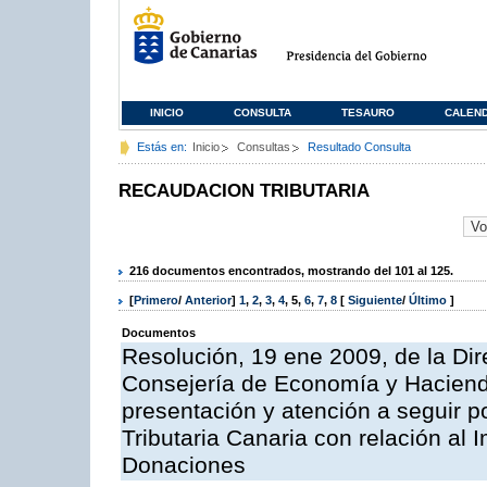
INICIO
CONSULTA
TESAURO
CALEN
Estás en:
Inicio
Consultas
Resultado Consulta
RECAUDACION TRIBUTARIA
216 documentos encontrados, mostrando del 101 al 125.
[
Primero
/
Anterior
]
1
,
2
,
3
,
4
,
5
,
6
,
7
,
8
[
Siguiente
/
Último
]
Documentos
Resolución, 19 ene 2009, de la Dir
Consejería de Economía y Hacienda, 
presentación y atención a seguir po
Tributaria Canaria con relación al
Donaciones