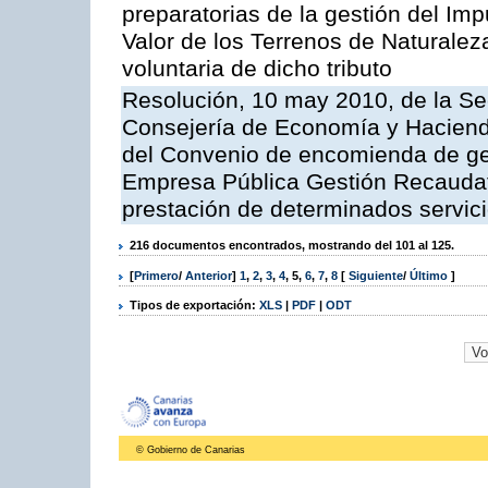
preparatorias de la gestión del Im
Valor de los Terrenos de Naturalez
voluntaria de dicho tributo
Resolución, 10 may 2010, de la Se
Consejería de Economía y Hacienda
del Convenio de encomienda de ges
Empresa Pública Gestión Recaudato
prestación de determinados servicio
216 documentos encontrados, mostrando del 101 al 125.
[
Primero
/
Anterior
]
1
,
2
,
3
,
4
,
5
,
6
,
7
,
8
[
Siguiente
/
Último
]
Tipos de exportación:
XLS
|
PDF
|
ODT
© Gobierno de Canarias