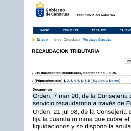
INICIO
CONSULTA
TESAURO
CALEN
Estás en:
Inicio
Consultas
Resultado Consulta
RECAUDACION TRIBUTARIA
216 documentos encontrados, mostrando del 1 al 25.
[Primero/Anterior]
1
,
2
,
3
,
4
,
5
,
6
,
7
,
8
[
Siguiente
/
Último
]
Documentos
Orden, 7 mar 90, de la Consejería 
servicio recaudatorio a través de 
Orden, 21 jul 98, de la Consejería
fija la cuantía mínima que cubre e
liquidaciones y se dispone la anula