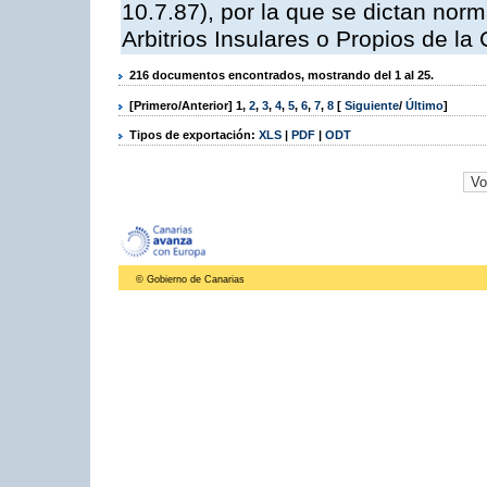
10.7.87), por la que se dictan norm
Arbitrios Insulares o Propios de 
216 documentos encontrados, mostrando del 1 al 25.
[Primero/Anterior]
1
,
2
,
3
,
4
,
5
,
6
,
7
,
8
[
Siguiente
/
Último
]
Tipos de exportación:
XLS
|
PDF
|
ODT
© Gobierno de Canarias