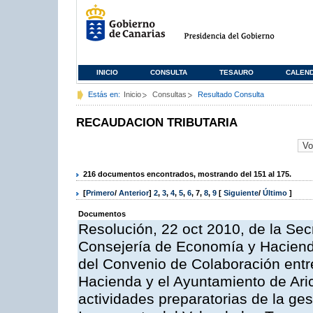
INICIO
CONSULTA
TESAURO
CALEN
Estás en:
Inicio
Consultas
Resultado Consulta
RECAUDACION TRIBUTARIA
216 documentos encontrados, mostrando del 151 al 175.
[
Primero
/
Anterior
]
2
,
3
,
4
,
5
,
6
,
7
,
8
,
9
[
Siguiente
/
Último
]
Documentos
Resolución, 22 oct 2010, de la Sec
Consejería de Economía y Hacienda
del Convenio de Colaboración entr
Hacienda y el Ayuntamiento de Arico
actividades preparatorias de la ge