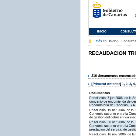
INICIO
CONSULT
Estás en:
Inicio
Consulta
RECAUDACION TR
216 documentos encontrados
[
Primero
/
Anterior
]
1
,
2
,
3
,
4
Documentos
Resolución, 7 jun 2006, de la S
convenio de encomienda de gest
Recaudatoria de Canarias, S.A. 
Resolución, 19 oct 2006, de la 
Convenio suscrito entre la Cons
de gestión del cobro en vía eje
Resolución, 30 oct 2006, de la 
Convenio suscrito entre la Con
prestación del servicio de gesti
Resolución, 16 nov 2006, de la 