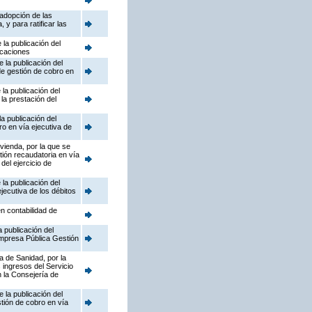
adopción de las
y para ratificar las
la publicación del
icaciones
 la publicación del
de gestión de cobro en
la publicación del
la prestación del
a publicación del
ro en vía ejecutiva de
ivienda, por la que se
ión recaudatoria en vía
del ejercicio de
la publicación del
jecutiva de los débitos
n contabilidad de
 publicación del
mpresa Pública Gestión
a de Sanidad, por la
 ingresos del Servicio
 la Consejería de
 la publicación del
stión de cobro en vía