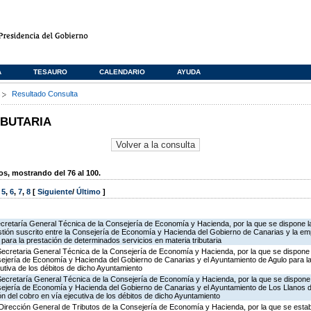
A
TESAURO
CALENDARIO
AYUDA
s
Resultado Consulta
IBUTARIA
, mostrando del 76 al 100.
,
5
,
6
,
7
,
8
[
Siguiente
/
Último
]
ecretaría General Técnica de la Consejería de Economía y Hacienda, por la que se dispone la
ión suscrito entre la Consejería de Economía y Hacienda del Gobierno de Canarias y la em
para la prestación de determinados servicios en materia tributaria
Secretaria General Técnica de la Consejería de Economía y Hacienda, por la que se dispone l
ejería de Economía y Hacienda del Gobierno de Canarias y el Ayuntamiento de Agulo para la 
cutiva de los débitos de dicho Ayuntamiento
Secretaría General Técnica de la Consejería de Economía y Hacienda, por la que se dispone 
sejería de Economía y Hacienda del Gobierno de Canarias y el Ayuntamiento de Los Llanos d
ón del cobro en vía ejecutiva de los débitos de dicho Ayuntamiento
Dirección General de Tributos de la Consejería de Economía y Hacienda, por la que se estab