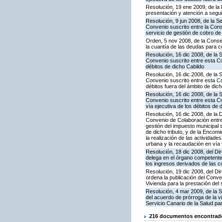
Resolución, 19 ene 2009, de la 
presentación y atención a segui
Resolución, 9 jun 2008, de la S
Convenio suscrito entre la Cons
servicio de gestión de cobro de 
Orden, 5 nov 2008, de la Conse
la cuantía de las deudas para c
Resolución, 16 dic 2008, de la 
Convenio suscrito entre esta Con
débitos de dicho Cabildo
Resolución, 16 dic 2008, de la 
Convenio suscrito entre esta Co
débitos fuera del ámbito de dic
Resolución, 16 dic 2008, de la 
Convenio suscrito entre esta Co
vía ejecutiva de los débitos de
Resolución, 16 dic 2008, de la 
Convenio de Colaboración entre 
gestión del impuesto municipal 
de dicho tributo, y de la Encom
la realización de las actividade
urbana y la recaudación en vía v
Resolución, 18 dic 2008, del Dir
delega en el órgano competente
los ingresos derivados de las c
Resolución, 19 dic 2008, del Dir
ordena la publicación del Conve
Vivienda para la prestación del 
Resolución, 4 mar 2009, de la S
del acuerdo de prórroga de la v
Servicio Canario de la Salud par
216 documentos encontrados