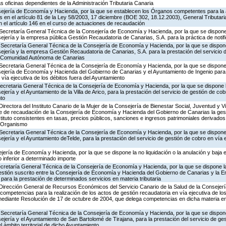
as oficinas dependientes de la Administración Tributaria Canaria
ejería de Economía y Hacienda, por la que se establecen los Órganos competentes para la 
 en el artículo 81 de la Ley 58/2003, 17 diciembre (BOE 302, 18.12.2003), General Tributaria, 
 el artículo 146 en el curso de actuaciones de recaudación
Secretaría General Técnica de la Consejería de Economía y Hacienda, por la que se dispone 
ejería y la empresa pública Gestión Recaudatoria de Canarias, S.A. para la práctica de notif
 Secretaría General Técnica de la Consejería de Economía y Hacienda, por la que se dispone
ejería y la empresa Gestión Recaudatoria de Canarias, S.A. para la prestación del servicio 
 la Comunidad Autónoma de Canarias
Secretaria General Técnica de la Consejería de Economía y Hacienda, por la que se dispone 
sejería de Economía y Hacienda del Gobierno de Canarias y el Ayuntamiento de Ingenio para 
 vía ejecutiva de los débitos fuera del Ayuntamiento
Secretaria General Técnica de la Consejería de Economía y Hacienda, por la que se dispone l
jería y el Ayuntamiento de la Villa de Arico, para la prestación del servicio de gestión de cob
nto
irectora del Instituto Canario de la Mujer de la Consejería de Bienestar Social, Juventud y V
 de recaudación de la Consejería de Economía y Hacienda del Gobierno de Canarias la gest
stituto consistentes en tasas, precios públicos, sanciones e ingresos patrimoniales derivados 
e Organismo
Secretaria General Técnica de la Consejería de Economía y Hacienda, por la que se dispone 
jería y el Ayuntamiento deTelde, para la prestación del servicio de gestión de cobro en vía e
jería de Economía y Hacienda, por la que se dispone la no liquidación o la anulación y baja e
 inferior a determinado importe
ecretaría General Técnica de la Consejería de Economía y Hacienda, por la que se dispone la
tión suscrito entre la Consejería de Economía y Hacienda del Gobierno de Canarias y la E
para la prestación de determinados servicios en materia tributaria
 Dirección General de Recursos Económicos del Servicio Canario de la Salud de la Consejerí
competencias para la realización de los actos de gestión recaudatoria en vía ejecutiva de los
mediante Resolución de 17 de octubre de 2004, que delega competencias en dicha materia en
 Secretaría General Técnica de la Consejería de Economía y Hacienda, por la que se dispone
ejería y el Ayuntamiento de San Bartolomé de Tirajana, para la prestación del servicio de ge
l ámbito territorial de dicho Ayuntamiento