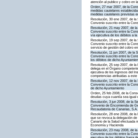
atención al publico y cobro en l
Orden, 27 mar 2007, de la Cons
medidas cautelares establecidas
medidas cautelares previstas en
Resolución, 30 ene 2007, de la 
Convenio suscrito entre la Cons
Resolución, 21 may 2007, de la
Convenio suscrito entre la Cons
vía ejecutiva de los débitos a
Resolución, 19 sep 2007, de la 
Convenio suscrito entre la Con
servicio de gestión del cobro en
Resolución, 11 jun 2007, de la 
Convenio suscrito entre la Conse
los débitos de dicho Ayuntamie
Resolución, 25 sep 2007, de la D
delega en el Órgano competente
ejecutiva de los ingresos del In
competencias atribuidas a est
Resolución, 12 nov 2007, de la 
Convenio suscrito entre la Conse
de dicho Ayuntamiento
Orden, 25 feb 2008, de la Conse
deudas cuya cuantía sea igual o
Resolución, 3 jun 2008, de la S
Convenio de Encomienda de Ges
Recaudatoria de Canarias, S.A. 
Resolución, 28 ene 2008, de la
que se revoca la delegación de 
Canario de la Salud efectuada 
Economía y Hacienda
Resolución, 23 may 2008, de la
Convenio suscrito entre la Cons
ejecutiva de los débitos fuera de