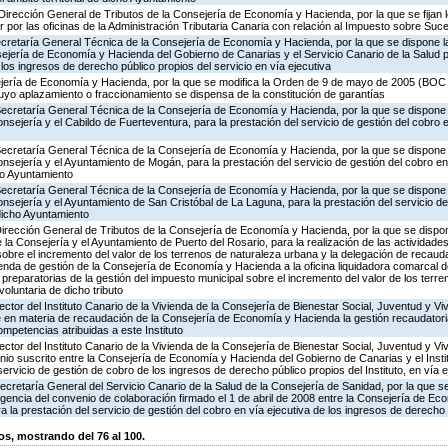
Dirección General de Tributos de la Consejería de Economía y Hacienda, por la que se fijan l
r por las oficinas de la Administración Tributaria Canaria con relación al Impuesto sobre S
ecretaría General Técnica de la Consejería de Economía y Hacienda, por la que se dispone la
ejería de Economía y Hacienda del Gobierno de Canarias y el Servicio Canario de la Salud p
los ingresos de derecho público propios del servicio en vía ejecutiva
jería de Economía y Hacienda, por la que se modifica la Orden de 9 de mayo de 2005 (BOC 9
uyo aplazamiento o fraccionamiento se dispensa de la constitución de garantías
Secretaría General Técnica de la Consejería de Economía y Hacienda, por la que se dispone l
sejería y el Cabildo de Fuerteventura, para la prestación del servicio de gestión del cobro e
Secretaría General Técnica de la Consejería de Economía y Hacienda, por la que se dispone l
nsejería y el Ayuntamiento de Mogán, para la prestación del servicio de gestión del cobro en 
ho Ayuntamiento
Secretaría General Técnica de la Consejería de Economía y Hacienda, por la que se dispone l
nsejería y el Ayuntamiento de San Cristóbal de La Laguna, para la prestación del servicio de
 dicho Ayuntamiento
Dirección General de Tributos de la Consejería de Economía y Hacienda, por la que se dispon
la Consejería y el Ayuntamiento de Puerto del Rosario, para la realización de las actividades
sobre el incremento del valor de los terrenos de naturaleza urbana y la delegación de recauda
ienda de gestión de la Consejería de Economía y Hacienda a la oficina liquidadora comarcal 
s preparatorias de la gestión del impuesto municipal sobre el incremento del valor de los terr
oluntaria de dicho tributo
ector del Instituto Canario de la Vivienda de la Consejería de Bienestar Social, Juventud y Vi
 en materia de recaudación de la Consejería de Economía y Hacienda la gestión recaudatoria
ompetencias atribuidas a este Instituto
ector del Instituto Canario de la Vivienda de la Consejería de Bienestar Social, Juventud y Vi
nio suscrito entre la Consejería de Economía y Hacienda del Gobierno de Canarias y el Instit
servicio de gestión de cobro de los ingresos de derecho público propios del Instituto, en vía e
ecretaría General del Servicio Canario de la Salud de la Consejería de Sanidad, por la que se
igencia del convenio de colaboración firmado el 1 de abril de 2008 entre la Consejería de Ec
a la prestación del servicio de gestión del cobro en vía ejecutiva de los ingresos de derecho
, mostrando del 76 al 100.