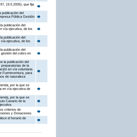
7, 19.5.2005), que fija
 publicación del
mpresa Pública Gestión
a publicación del
n vía ejecutiva, de los
a publicación del
vía ejecutiva, de los
a publicación del
 gestión del cobro en
e la publicación del
 preparatorias de la
ción en vía voluntaria
de Fuerteventura, para
enos de naturaleza
vienda, por la que se
 en vía ejecutiva de
vienda, por la que se
uto Canario de la
jecutiva
os criterios de
ucesiones y Donaciones
lece el horario de