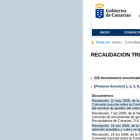
INICIO
CONSULT
Estás en:
Inicio
Consulta
RECAUDACION TR
216 documentos encontrados
[
Primero
/
Anterior
]
1
,
2
,
3
,
4
Documentos
Resolución, 11 may 2006, de la 
Convenio suscrito entre la Cons
del servicio de gestión del cobr
Resolución, 7 jun 2006, de la S
convenio de encomienda de gest
Recaudatoria de Canarias, S.A. 
Resolución, 16 nov 2006, de la 
atención al publico y cobro en l
Resolución, 19 oct 2006, de la 
Convenio suscrito entre la Cons