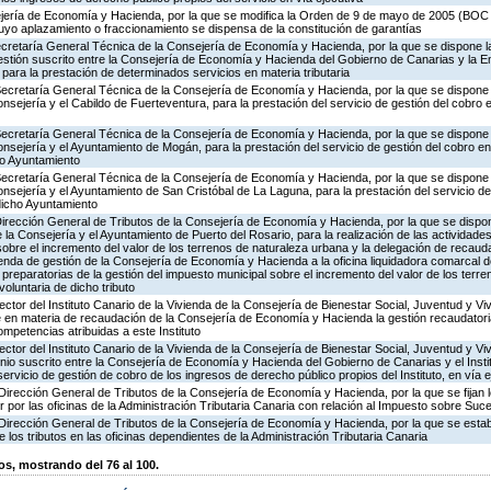
jería de Economía y Hacienda, por la que se modifica la Orden de 9 de mayo de 2005 (BOC 9
uyo aplazamiento o fraccionamiento se dispensa de la constitución de garantías
ecretaría General Técnica de la Consejería de Economía y Hacienda, por la que se dispone la
tión suscrito entre la Consejería de Economía y Hacienda del Gobierno de Canarias y la E
para la prestación de determinados servicios en materia tributaria
Secretaría General Técnica de la Consejería de Economía y Hacienda, por la que se dispone l
sejería y el Cabildo de Fuerteventura, para la prestación del servicio de gestión del cobro e
Secretaría General Técnica de la Consejería de Economía y Hacienda, por la que se dispone l
nsejería y el Ayuntamiento de Mogán, para la prestación del servicio de gestión del cobro en 
ho Ayuntamiento
Secretaría General Técnica de la Consejería de Economía y Hacienda, por la que se dispone l
nsejería y el Ayuntamiento de San Cristóbal de La Laguna, para la prestación del servicio de
 dicho Ayuntamiento
Dirección General de Tributos de la Consejería de Economía y Hacienda, por la que se dispon
la Consejería y el Ayuntamiento de Puerto del Rosario, para la realización de las actividades
sobre el incremento del valor de los terrenos de naturaleza urbana y la delegación de recauda
ienda de gestión de la Consejería de Economía y Hacienda a la oficina liquidadora comarcal 
s preparatorias de la gestión del impuesto municipal sobre el incremento del valor de los terr
oluntaria de dicho tributo
ector del Instituto Canario de la Vivienda de la Consejería de Bienestar Social, Juventud y Vi
 en materia de recaudación de la Consejería de Economía y Hacienda la gestión recaudatoria
ompetencias atribuidas a este Instituto
ector del Instituto Canario de la Vivienda de la Consejería de Bienestar Social, Juventud y Vi
nio suscrito entre la Consejería de Economía y Hacienda del Gobierno de Canarias y el Instit
servicio de gestión de cobro de los ingresos de derecho público propios del Instituto, en vía e
Dirección General de Tributos de la Consejería de Economía y Hacienda, por la que se fijan l
r por las oficinas de la Administración Tributaria Canaria con relación al Impuesto sobre S
Dirección General de Tributos de la Consejería de Economía y Hacienda, por la que se estab
e los tributos en las oficinas dependientes de la Administración Tributaria Canaria
, mostrando del 76 al 100.