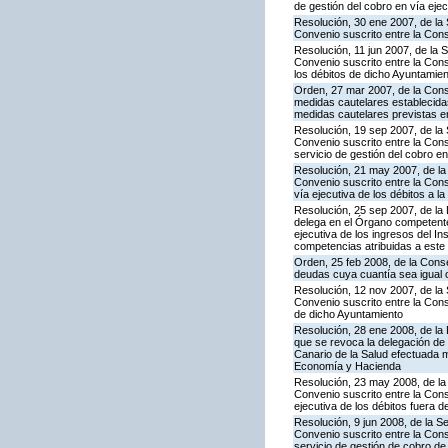
de gestión del cobro en vía eje
Resolución, 30 ene 2007, de la 
Convenio suscrito entre la Cons
Resolución, 11 jun 2007, de la 
Convenio suscrito entre la Conse
los débitos de dicho Ayuntamie
Orden, 27 mar 2007, de la Cons
medidas cautelares establecidas
medidas cautelares previstas en
Resolución, 19 sep 2007, de la 
Convenio suscrito entre la Con
servicio de gestión del cobro en
Resolución, 21 may 2007, de la
Convenio suscrito entre la Cons
vía ejecutiva de los débitos a
Resolución, 25 sep 2007, de la D
delega en el Órgano competente
ejecutiva de los ingresos del In
competencias atribuidas a est
Orden, 25 feb 2008, de la Conse
deudas cuya cuantía sea igual o
Resolución, 12 nov 2007, de la 
Convenio suscrito entre la Conse
de dicho Ayuntamiento
Resolución, 28 ene 2008, de la
que se revoca la delegación de 
Canario de la Salud efectuada 
Economía y Hacienda
Resolución, 23 may 2008, de la
Convenio suscrito entre la Cons
ejecutiva de los débitos fuera de
Resolución, 9 jun 2008, de la S
Convenio suscrito entre la Cons
servicio de gestión de cobro de 