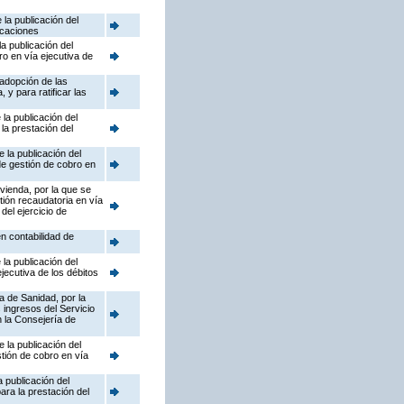
la publicación del
icaciones
a publicación del
ro en vía ejecutiva de
adopción de las
y para ratificar las
la publicación del
la prestación del
 la publicación del
de gestión de cobro en
ivienda, por la que se
ión recaudatoria en vía
del ejercicio de
n contabilidad de
la publicación del
jecutiva de los débitos
a de Sanidad, por la
 ingresos del Servicio
 la Consejería de
 la publicación del
stión de cobro en vía
 publicación del
ara la prestación del