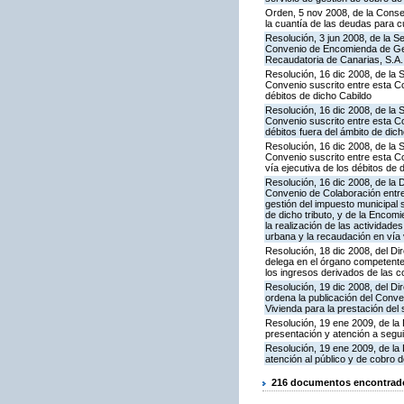
Orden, 5 nov 2008, de la Conse
la cuantía de las deudas para c
Resolución, 3 jun 2008, de la S
Convenio de Encomienda de Ges
Recaudatoria de Canarias, S.A. 
Resolución, 16 dic 2008, de la 
Convenio suscrito entre esta Con
débitos de dicho Cabildo
Resolución, 16 dic 2008, de la 
Convenio suscrito entre esta Co
débitos fuera del ámbito de dic
Resolución, 16 dic 2008, de la 
Convenio suscrito entre esta Co
vía ejecutiva de los débitos de
Resolución, 16 dic 2008, de la 
Convenio de Colaboración entre 
gestión del impuesto municipal 
de dicho tributo, y de la Encom
la realización de las actividade
urbana y la recaudación en vía v
Resolución, 18 dic 2008, del Dir
delega en el órgano competente
los ingresos derivados de las c
Resolución, 19 dic 2008, del Dir
ordena la publicación del Conve
Vivienda para la prestación del 
Resolución, 19 ene 2009, de la 
presentación y atención a segui
Resolución, 19 ene 2009, de la 
atención al público y de cobro d
216 documentos encontrados