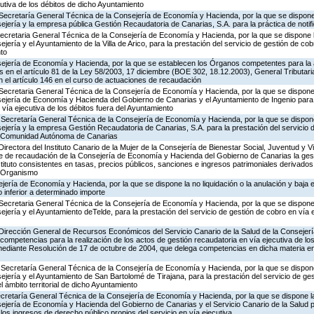
cutiva de los débitos de dicho Ayuntamiento
Secretaría General Técnica de la Consejería de Economía y Hacienda, por la que se dispone 
ejería y la empresa pública Gestión Recaudatoria de Canarias, S.A. para la práctica de notif
Secretaria General Técnica de la Consejería de Economía y Hacienda, por la que se dispone l
jería y el Ayuntamiento de la Villa de Arico, para la prestación del servicio de gestión de cob
nto
ejería de Economía y Hacienda, por la que se establecen los Órganos competentes para la 
 en el artículo 81 de la Ley 58/2003, 17 diciembre (BOE 302, 18.12.2003), General Tributaria, 
 el artículo 146 en el curso de actuaciones de recaudación
Secretaria General Técnica de la Consejería de Economía y Hacienda, por la que se dispone 
sejería de Economía y Hacienda del Gobierno de Canarias y el Ayuntamiento de Ingenio para 
 vía ejecutiva de los débitos fuera del Ayuntamiento
 Secretaría General Técnica de la Consejería de Economía y Hacienda, por la que se dispone
ejería y la empresa Gestión Recaudatoria de Canarias, S.A. para la prestación del servicio 
 la Comunidad Autónoma de Canarias
irectora del Instituto Canario de la Mujer de la Consejería de Bienestar Social, Juventud y V
 de recaudación de la Consejería de Economía y Hacienda del Gobierno de Canarias la gest
stituto consistentes en tasas, precios públicos, sanciones e ingresos patrimoniales derivados 
e Organismo
jería de Economía y Hacienda, por la que se dispone la no liquidación o la anulación y baja e
 inferior a determinado importe
Secretaria General Técnica de la Consejería de Economía y Hacienda, por la que se dispone 
jería y el Ayuntamiento deTelde, para la prestación del servicio de gestión de cobro en vía e
 Dirección General de Recursos Económicos del Servicio Canario de la Salud de la Consejerí
competencias para la realización de los actos de gestión recaudatoria en vía ejecutiva de los
mediante Resolución de 17 de octubre de 2004, que delega competencias en dicha materia en
 Secretaría General Técnica de la Consejería de Economía y Hacienda, por la que se dispone
ejería y el Ayuntamiento de San Bartolomé de Tirajana, para la prestación del servicio de ge
l ámbito territorial de dicho Ayuntamiento
ecretaría General Técnica de la Consejería de Economía y Hacienda, por la que se dispone la
ejería de Economía y Hacienda del Gobierno de Canarias y el Servicio Canario de la Salud p
los ingresos de derecho público propios del servicio en vía ejecutiva