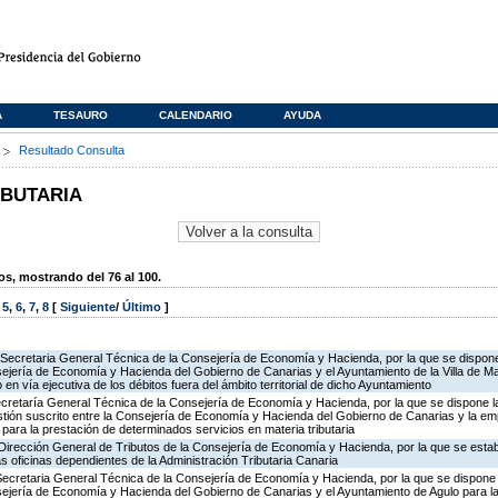
A
TESAURO
CALENDARIO
AYUDA
s
Resultado Consulta
IBUTARIA
, mostrando del 76 al 100.
,
5
,
6
,
7
,
8
[
Siguiente
/
Último
]
Secretaria General Técnica de la Consejería de Economía y Hacienda, por la que se dispone 
ejería de Economía y Hacienda del Gobierno de Canarias y el Ayuntamiento de la Villa de Ma
o en vía ejecutiva de los débitos fuera del ámbito territorial de dicho Ayuntamiento
ecretaría General Técnica de la Consejería de Economía y Hacienda, por la que se dispone la
ión suscrito entre la Consejería de Economía y Hacienda del Gobierno de Canarias y la em
para la prestación de determinados servicios en materia tributaria
Dirección General de Tributos de la Consejería de Economía y Hacienda, por la que se estab
as oficinas dependientes de la Administración Tributaria Canaria
Secretaria General Técnica de la Consejería de Economía y Hacienda, por la que se dispone l
ejería de Economía y Hacienda del Gobierno de Canarias y el Ayuntamiento de Agulo para la 