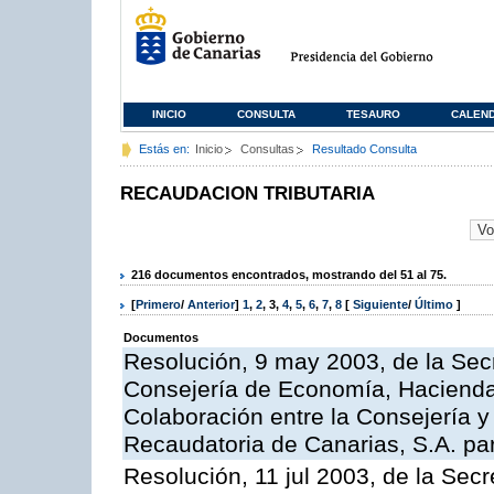
INICIO
CONSULTA
TESAURO
CALEN
Estás en:
Inicio
Consultas
Resultado Consulta
RECAUDACION TRIBUTARIA
216 documentos encontrados, mostrando del 51 al 75.
[
Primero
/
Anterior
]
1
,
2
,
3
,
4
,
5
,
6
,
7
,
8
[
Siguiente
/
Último
]
Documentos
Resolución, 9 may 2003, de la Sec
Consejería de Economía, Hacienda 
Colaboración entre la Consejería y
Recaudatoria de Canarias, S.A. para
Resolución, 11 jul 2003, de la Sec