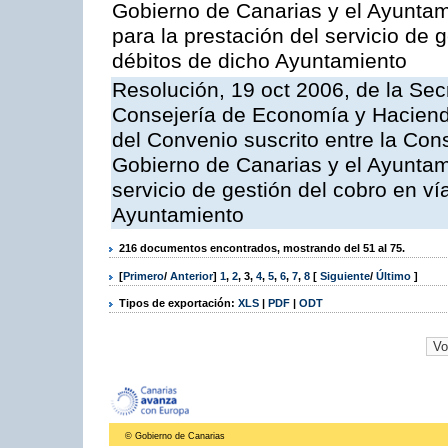
Gobierno de Canarias y el Ayuntami
para la prestación del servicio de g
débitos de dicho Ayuntamiento
Resolución, 19 oct 2006, de la Sec
Consejería de Economía y Hacienda
del Convenio suscrito entre la Co
Gobierno de Canarias y el Ayuntami
servicio de gestión del cobro en ví
Ayuntamiento
216 documentos encontrados, mostrando del 51 al 75.
[
Primero
/
Anterior
]
1
,
2
,
3
,
4
,
5
,
6
,
7
,
8
[
Siguiente
/
Último
]
Tipos de exportación:
XLS
|
PDF
|
ODT
© Gobierno de Canarias