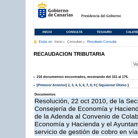
INICIO
CONSULTA
TESAURO
CALEN
Estás en:
Inicio
Consultas
Resultado Consulta
RECAUDACION TRIBUTARIA
216 documentos encontrados, mostrando del 151 al 175.
[
Primero
/
Anterior
]
2
,
3
,
4
,
5
,
6
,
7
,
8
,
9
[
Siguiente
/
Último
]
Documentos
Resolución, 22 oct 2010, de la Sec
Consejería de Economía y Hacienda
de la Adenda al Convenio de Colabo
Economía y Hacienda y el Ayuntami
servicio de gestión de cobro en vía