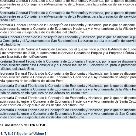
Secretaría General Técnica de la Consejería de Economía y Hacienda, por la que se dispone 
ión entre esta Consejería y el Ayuntamiento de El Paso, para la prestación del servicio de 
ado Ente
Secretaría General Técnica de la Consejería de Economía y Hacienda, por la que se dispone 
ión entre esta Consejería y el Ayuntamiento de La Frontera, para la prestación del servicio
citado Ente
ecretaría General Técnica de la Consejería de Economía y Hacienda, por la que se dispone l
ción suscrito entre la Consejería de Economía y Hacienda y el Ayuntamiento de la Villa de 
ón de cobro en vía ejecutiva de los débitos del citado Ente
taría General Técnica de la Consejería de Economía y Hacienda, por la que se dispone la pu
la Consejería y el Ayuntamiento de San Bartolomé de Lanzarote para la prestación del servic
del citado Ente
tario General del Servicio Canario de Empleo, por el que se hace pública la Adenda de 18 de
 de noviembre de 2008, suscrito entre el Servicio Canario de Empleo y la Empresa Pública
ra la práctica de notificaciones
ecretaría General Técnica de la Consejería de Economía y Hacienda, por la que se dispone la
ión suscrito entre esta Consejería y el Cabildo Insular de Fuerteventura, para la prestación
 débitos del citado Ente
Secretaría General Técnica de la Consejería de Economía y Hacienda, por la que se dispone l
ción suscrito entre la Consejería de Economía y Hacienda y el Ayuntamiento de Mogán para 
vía ejecutiva de los débitos del citado Ente
Secretaría General Técnica de la Consejería de Economía y Hacienda, por la que se dispone l
ción suscrito entre la Consejería de Economía y Hacienda y el Ayuntamiento de la Villa y P
stión de cobro en vía ejecutiva de los débitos del citado Ente
Secretaría General Técnica de la Consejería de Economía y Hacienda, por la que se dispone l
ción suscrito entre la Consejería de Economía y Hacienda y el Ayuntamiento de Santa Cruz
ón de cobro en vía ejecutiva de los débitos del citado Ente
Secretaría General Técnica de la Consejería de Economía y Hacienda, por la que se dispone l
ción suscrito entre la Consejería de Economía y Hacienda y el Ayuntamiento de San Cristób
ón de cobro en vía ejecutiva de los débitos del citado Ente
, mostrando del 126 al 150.
,
6
,
7
,
8
,
9
[
Siguiente
/
Último
]