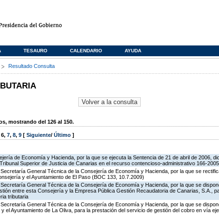
A
TESAURO
CALENDARIO
AYUDA
s
Resultado Consulta
IBUTARIA
, mostrando del 126 al 150.
,
6
,
7
,
8
,
9
[
Siguiente
/
Último
]
jería de Economía y Hacienda, por la que se ejecuta la Sentencia de 21 de abril de 2006, dic
Tribunal Superior de Justicia de Canarias en el recurso contencioso-administrativo 166-2005
Secretaría General Técnica de la Consejería de Economía y Hacienda, por la que se rectifica
onsejería y el Ayuntamiento de El Paso (BOC 133, 10.7.2009)
 Secretaría General Técnica de la Consejería de Economía y Hacienda, por la que se dispone
ión entre esta Consejería y la Empresa Pública Gestión Recaudatoria de Canarias, S.A., pa
ia tributaria
 Secretaría General Técnica de la Consejería de Economía y Hacienda, por la que se dispone
 el Ayuntamiento de La Oliva, para la prestación del servicio de gestión del cobro en vía eje