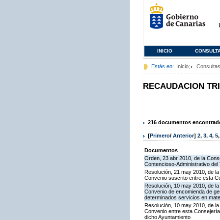
INICIO
CONSULT
Estás en:
Inicio
Consulta
RECAUDACION TR
216 documentos encontrados
[
Primero
/
Anterior
]
2
,
3
,
4
,
5
Documentos
Orden, 23 abr 2010, de la Conse
Contencioso-Administrativo del 
Resolución, 21 may 2010, de la 
Convenio suscrito entre esta C
Resolución, 10 may 2010, de la
Convenio de encomienda de gest
determinados servicios en mater
Resolución, 10 may 2010, de la
Convenio entre esta Consejería y
dicho Ayuntamiento