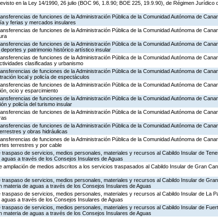
revisto en la Ley 14/1990, 26 julio (BOC 96, 1.8.90; BOE 225, 19.9.90), de Régimen Jurídico 
transferencias de funciones de la Administración Pública de la Comunidad Autónoma de Canar
ía y ferias y mercados insulares
transferencias de funciones de la Administración Pública de la Comunidad Autónoma de Canar
ura
transferencias de funciones de la Administración Pública de la Comunidad Autónoma de Canar
deportes y patrimonio histórico artístico insular
transferencias de funciones de la Administración Pública de la Comunidad Autónoma de Canar
ctividades clasificadas y urbanismo
transferencias de funciones de la Administración Pública de la Comunidad Autónoma de Canar
tración local y policía de espectáculos
transferencias de funciones de la Administración Pública de la Comunidad Autónoma de Canar
ón, ocio y esparcimiento
transferencias de funciones de la Administración Pública de la Comunidad Autónoma de Canar
n y policía del turismo insular
transferencias de funciones de la Administración Pública de la Comunidad Autónoma de Canar
ras
transferencias de funciones de la Administración Pública de la Comunidad Autónoma de Canar
errestres y obras hidráulicas
transferencias de funciones de la Administración Pública de la Comunidad Autónoma de Canar
rtes terrestres y por cable
 traspaso de servicios, medios personales, materiales y recursos al Cabildo Insular de Teneri
 aguas a través de los Consejos Insulares de Aguas
 ampliación de medios adscritos a los servicios traspasados al Cabildo Insular de Gran Can
 traspaso de servicios, medios personales, materiales y recursos al Cabildo Insular de Gran
en materia de aguas a través de los Consejos Insulares de Aguas
 traspaso de servicios, medios personales, materiales y recursos al Cabildo Insular de La Pa
 aguas a través de los Consejos Insulares de Aguas
 traspaso de servicios, medios personales, materiales y recursos al Cabildo Insular de Fuer
en materia de aguas a través de los Consejos Insulares de Aguas