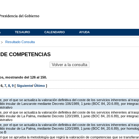
A
TESAURO
CALENDARIO
AYUDA
s
Resultado Consulta
 DE COMPETENCIAS
, mostrando del 126 al 150.
,
6
,
7
,
8
,
9
[
Siguiente
/
Último
]
 por el que se actualiza la valoración definitiva del coste de los servicios inherentes al tr
bildo insular de Lanzarote mediante Decreto 106/1989, 1 junio (BOC 84, 20.6.89), por integr
istrativo
 por el que se actualiza la valoración definitiva del coste de los servicios inherentes al tr
bildo insular de La Palma, mediante Decreto 120/1989, 1 junio (BOC 84, 20.6.89), por integra
istrativo
 por el que se actualiza la valoración definitiva del coste de los servicios inherentes al tr
bildo insular de La Palma, mediante Decreto 120/1989, 1 junio (BOC 84, 20.6.89), por homolo
po B
 el que se aprueba la metodología que regirá la valoración de competencias que se transfiera