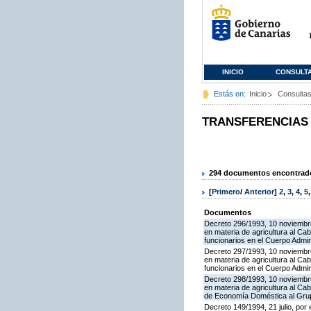
INICIO
CONSULT
Estás en:
Inicio
Consulta
TRANSFERENCIAS
294 documentos encontrados
[
Primero
/
Anterior
]
2
,
3
,
4
,
5
Documentos
Decreto 296/1993, 10 noviembre,
en materia de agricultura al Ca
funcionarios en el Cuerpo Admin
Decreto 297/1993, 10 noviembre,
en materia de agricultura al Ca
funcionarios en el Cuerpo Admin
Decreto 298/1993, 10 noviembre,
en materia de agricultura al Ca
de Economía Doméstica al Gru
Decreto 149/1994, 21 julio, por