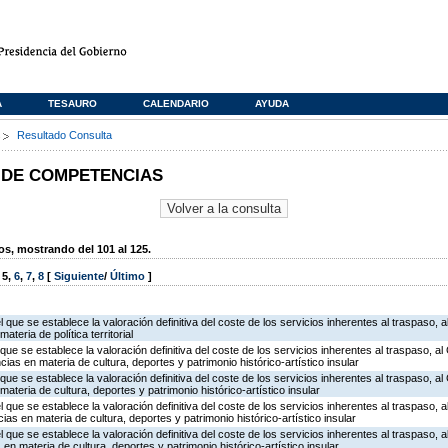
A
TESAURO
CALENDARIO
AYUDA
s
Resultado Consulta
 DE COMPETENCIAS
, mostrando del 101 al 125.
,
5
,
6
,
7
,
8
[
Siguiente
/
Último
]
l que se establece la valoración definitiva del coste de los servicios inherentes al traspaso, a
teria de política territorial
 que se establece la valoración definitiva del coste de los servicios inherentes al traspaso, al
as en materia de cultura, deportes y patrimonio histórico-artístico insular
que se establece la valoración definitiva del coste de los servicios inherentes al traspaso, al 
ateria de cultura, deportes y patrimonio histórico-artístico insular
l que se establece la valoración definitiva del coste de los servicios inherentes al traspaso, a
s en materia de cultura, deportes y patrimonio histórico-artístico insular
l que se establece la valoración definitiva del coste de los servicios inherentes al traspaso, a
n materia de cultura, deportes y patrimonio histórico-artístico insular