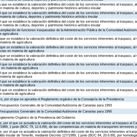
 que se establece la valoración definitiva del coste de los servicios inherentes al traspaso, al
materia de cultura, deportes y patrimonio histórico-artístico insular
l que se establece la valoración definitiva del coste de los servicios inherentes al traspaso, a
teria de cultura, deportes y patrimonio histórico-artístico insular
l que se establece la valoración definitiva del coste de los servicios inherentes al traspaso, a
 materia de cultura, deportes y patrimonio histórico-artístico insular
e ampliación de funciones traspasadas de la Administración Pública de la Comunidad Autónom
e agricultura
que se establece la valoración definitiva del coste de los servicios inherentes al traspaso, al 
materia de agricultura
 que se establece la valoración definitiva del coste de los servicios inherentes al traspaso, al
ias en materia de agricultura
 que se establece la valoración definitiva del coste de los servicios inherentes al traspaso, a
 materia de agricultura
l que se establece la valoración definitiva del coste de los servicios inherentes al traspaso, a
en materia de agricultura
l que se establece la valoración definitiva del coste de los servicios inherentes al traspaso, a
materia de agricultura
l que se establece la valoración definitiva del coste de los servicios inherentes al traspaso, a
 materia de agricultura
l que se establece la valoración definitiva del coste de los servicios inherentes al traspaso, a
n materia de agricultura
e, por el que se aprueba el Reglamento orgánico de la Consejería de la Presidencia
 Presupuestos Generales de la Comunidad Autónoma de Canarias para 1993
 Presupuestos Generales de la Comunidad Autónoma de Canarias para 1995
Reglamento Orgánico de la Presidencia del Gobierno
por el que se actualiza la valoración del coste de los servicios inherentes al traspaso al Ca
1989, 1 junio (BOC 79, 12.6.89), de las competencias en materia de transportes terrestres y
 por el que se actualiza la valoración definitiva del coste de los servicios inherentes al tr
bildo insular de Tenerife, mediante Decreto 127/1989, 1 junio (BOC 84, 20.6.89), por homolog