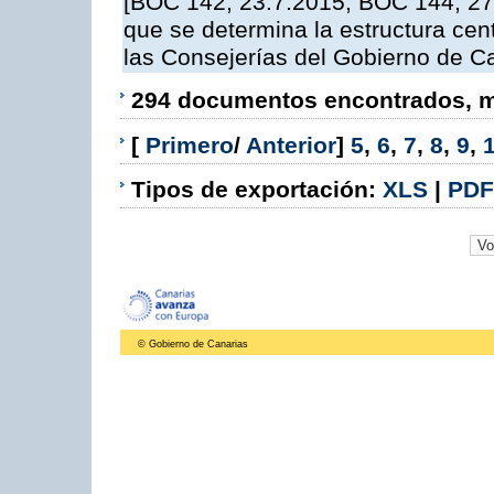
[BOC 142, 23.7.2015; BOC 144, 27.
que se determina la estructura cent
las Consejerías del Gobierno de C
294 documentos encontrados, mo
[
Primero
/
Anterior
]
5
,
6
,
7
,
8
,
9
,
Tipos de exportación:
XLS
|
PDF
© Gobierno de Canarias