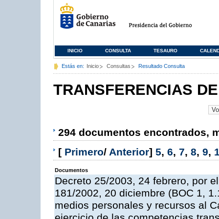
INICIO
CONSULTA
TESAURO
CALEN
Estás en:
Inicio
Consultas
Resultado Consulta
TRANSFERENCIAS DE
294 documentos encontrados, mo
[
Primero
/
Anterior
]
5
,
6
,
7
,
8
,
9
,
Documentos
Decreto 25/2003, 24 febrero, por el
181/2002, 20 diciembre (BOC 1, 1.1
medios personales y recursos al Ca
ejercicio de las competencias trans