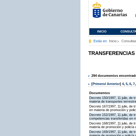
INICIO
CONSULT
Estás en:
Inicio
Consulta
TRANSFERENCIAS
294 documentos encontrados
[
Primero
/
Anterior
]
4
,
5
,
6
,
7
Documentos
Decreto 150/1997, 11 julio, de 
materia de transportes terrestr
Decreto 167/1997, 11 julio, de 
en materia de promoción y policí
Decreto 152/1997, 11 julio, de t
competencias transferidas en m
Decreto 168/1997, 11 julio, de 
materia de promoción y policía d
Decreto 169/1997, 11 julio, de t
materia de promoción y policía d