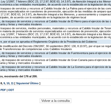
 Ley 1/1997, 7 febrero (BOC 23, 17.2.97; BOE 63, 14.3.97), de Atención Integral a los Meno
 económica a las entidades municipales, de acuerdo con lo establecido en la legislacion de ré
traspaso de servicios y recursos al Cabildo Insular de La Palma para el ejercicio de las com
rvicios especializados en cuestiones de prevención, ejecución de las medidas de amparo que
17.2.97, BOE 63, 14.3.97), de Atención Integral a los Menores, y asesoramiento y cooperació
ipales, de acuerdo con lo establecido en la legislacion de régimen local
 de traspaso de servicios y recursos al Cabildo Insular de El Hierro para el ejercicio de las
sanía y ferias y mercados insulares
traspaso de servicios, medios personales, materiales y recursos al Cabildo Insular de Tenerif
en materia de prestación de servicios especializados en cuestiones de prevención, ejecució
 Ley 1/1997, 7 febrero (BOC 23, 17.2.97; BOE 63, 14.3.97), de Atención Integral a los Meno
 económica a las entidades municipales, de acuerdo con lo establecido en la legislacion de ré
e, por el que se aprueba el Reglamento Orgánico de la Presidencia del Gobierno
e modificación del Decreto 236/1997, 30 septiembre (BOC 130, 8.10.97), por el que se regula
de Transferencias de competencias a los Cabildos Insulares
 de traspaso de servicios y recursos al Cabildo Insular de Fuerteventura para el ejercicio 
sanía y ferias y mercados insulares
 de traspaso de servicios y recursos al Cabildo Insular de Gran Canaria para el ejercicio d
sanía y ferias y mercados insulares
 de traspaso de servicios y recursos al Cabildo Insular de La Gomera para el ejercicio de 
sanía y ferias y mercados insulares
, mostrando del 176 al 200.
,
8
,
9
,
10
,
11
[
Siguiente
/
Último
]
|
PDF
|
ODT