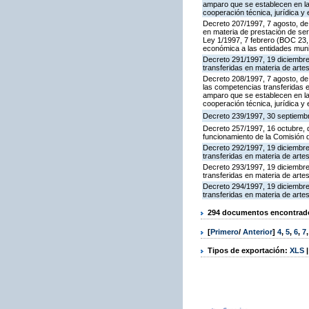
amparo que se establecen en la
cooperación técnica, jurídica y
Decreto 207/1997, 7 agosto, de 
en materia de prestación de se
Ley 1/1997, 7 febrero (BOC 23, 
económica a las entidades munic
Decreto 291/1997, 19 diciembre,
transferidas en materia de arte
Decreto 208/1997, 7 agosto, de 
las competencias transferidas 
amparo que se establecen en la
cooperación técnica, jurídica y
Decreto 239/1997, 30 septiembr
Decreto 257/1997, 16 octubre, d
funcionamiento de la Comisión 
Decreto 292/1997, 19 diciembre,
transferidas en materia de arte
Decreto 293/1997, 19 diciembre,
transferidas en materia de arte
Decreto 294/1997, 19 diciembre,
transferidas en materia de arte
294 documentos encontrados
[
Primero
/
Anterior
]
4
,
5
,
6
,
7
Tipos de exportación:
XLS