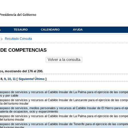
A
TESAURO
CALENDARIO
AYUDA
s
Resultado Consulta
 DE COMPETENCIAS
, mostrando del 176 al 200.
,
8
,
9
,
10
,
11
[
Siguiente
/
Último
]
traspaso de servicios y recursos al Cabildo Insular de La Palma para el ejercicio de las comp
es y por cable
traspaso de servicios y recursos al Cabildo Insular de Lanzarote para el ejercicio de las comp
a del turismo insular
raspaso de servicios, medios personales y recursos al Cabildo Insular de El Hierro para el eje
ateria de ocupacion, ocio y esparcimiento
traspaso de servicios y recursos al Cabildo Insular de La Palma para el ejercicio de las comp
el turismo insular
raspaso de servicios y recursos al Cabildo Insular de Tenerife para el ejercicio de las compe
el turismo insular