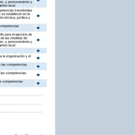
res, y asesoramiento y
gimen local
petencias transferidas
 se establecen en la
n técnica, jurídica y
 competencias
e para el ejercicio de
n de las medidas de
res, y asesoramiento y
gimen local
 la organización y el
de las competencias
e las competencias
las competencias