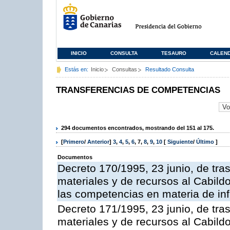
INICIO
CONSULTA
TESAURO
CALEN
Estás en:
Inicio
Consultas
Resultado Consulta
TRANSFERENCIAS DE COMPETENCIAS
294 documentos encontrados, mostrando del 151 al 175.
[
Primero
/
Anterior
]
3
,
4
,
5
,
6
,
7
,
8
,
9
,
10
[
Siguiente
/
Último
]
Documentos
Decreto 170/1995, 23 junio, de tra
materiales y de recursos al Cabildo 
las competencias en materia de infr
Decreto 171/1995, 23 junio, de tra
materiales y de recursos al Cabildo