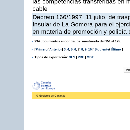
las competencias transferidas en ma
cable
Decreto 166/1997, 11 julio, de tras
Insular de La Gomera para el ejerc
en materia de promoción y policía d
294 documentos encontrados, mostrando del 151 al 175.
[
Primero
/
Anterior
]
3
,
4
,
5
,
6
,
7
,
8
,
9
,
10
[
Siguiente
/
Último
]
Tipos de exportación:
XLS
|
PDF
|
ODT
© Gobierno de Canarias