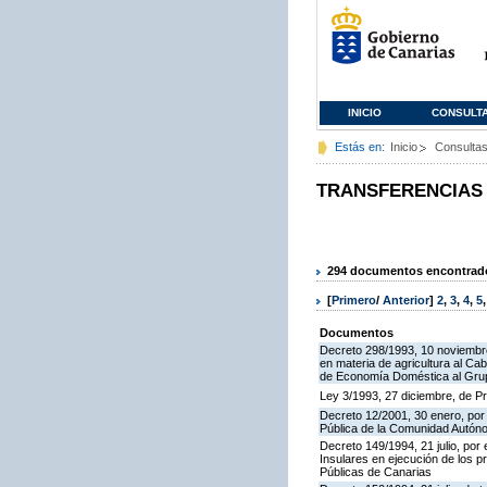
INICIO
CONSULT
Estás en:
Inicio
Consulta
TRANSFERENCIAS
294 documentos encontrados
[
Primero
/
Anterior
]
2
,
3
,
4
,
5
Documentos
Decreto 298/1993, 10 noviembre,
en materia de agricultura al Ca
de Economía Doméstica al Gru
Ley 3/1993, 27 diciembre, de 
Decreto 12/2001, 30 enero, por 
Pública de la Comunidad Autón
Decreto 149/1994, 21 julio, por
Insulares en ejecución de los p
Públicas de Canarias