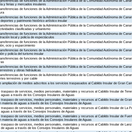
transferencias de funciones de la Administración Pública de la Comunidad Autónoma de Canar
ía y ferias y mercados insulares
transferencias de funciones de la Administración Pública de la Comunidad Autónoma de Canar
ura
transferencias de funciones de la Administración Pública de la Comunidad Autónoma de Canar
deportes y patrimonio histórico artístico insular
transferencias de funciones de la Administración Pública de la Comunidad Autónoma de Canar
ctividades clasificadas y urbanismo
transferencias de funciones de la Administración Pública de la Comunidad Autónoma de Canar
tración local y policía de espectáculos
transferencias de funciones de la Administración Pública de la Comunidad Autónoma de Canar
ón, ocio y esparcimiento
transferencias de funciones de la Administración Pública de la Comunidad Autónoma de Canar
n y policía del turismo insular
transferencias de funciones de la Administración Pública de la Comunidad Autónoma de Canar
ras
transferencias de funciones de la Administración Pública de la Comunidad Autónoma de Canar
errestres y obras hidráulicas
transferencias de funciones de la Administración Pública de la Comunidad Autónoma de Canar
rtes terrestres y por cable
 ampliación de medios adscritos a los servicios traspasados al Cabildo Insular de Gran Can
 traspaso de servicios, medios personales, materiales y recursos al Cabildo Insular de Teneri
 aguas a través de los Consejos Insulares de Aguas
 traspaso de servicios, medios personales, materiales y recursos al Cabildo Insular de Gran
en materia de aguas a través de los Consejos Insulares de Aguas
 traspaso de servicios, medios personales, materiales y recursos al Cabildo Insular de La Pa
 aguas a través de los Consejos Insulares de Aguas
 traspaso de servicios, medios personales, materiales y recursos al Cabildo Insular de Fuer
en materia de aguas a través de los Consejos Insulares de Aguas
 traspaso de servicios, medios personales, materiales y recursos al Cabildo Insular de Lanza
 de aguas a través de los Consejos Insulares de Aguas