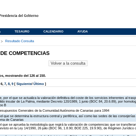
A
TESAURO
CALENDARIO
AYUDA
s
Resultado Consulta
 DE COMPETENCIAS
, mostrando del 126 al 150.
,
6
,
7
,
8
,
9
[
Siguiente
/
Último
]
 por el que se actualiza la valoración definitiva del coste de los servicios inherentes al tr
bildo insular de La Palma, mediante Decreto 120/1989, 1 junio (BOC 84, 20.6.89), por homolo
po B
Presupuestos Generales de la Comunidad Autónoma de Canarias para 1994
el que se determina la estructura central y periférica, así como las sedes de las consejerías
oma de Canarias
 el que se aprueba la metodología que regirá la valoración de competencias que se transfiera
revisto en la Ley 14/1990, 26 julio (BOC 96, 1.8.90; BOE 225, 19.9.90), de Régimen Jurídico 