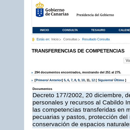
INICIO
CONSULTA
TESAURO
CALEN
Estás en:
Inicio
Consultas
Resultado Consulta
TRANSFERENCIAS DE COMPETENCIAS
294 documentos encontrados, mostrando del 251 al 275.
[
Primero
/
Anterior
]
5
,
6
,
7
,
8
,
9
,
10
,
11
,
12
[
Siguiente
/
Último
]
Documentos
Decreto 177/2002, 20 diciembre, d
personales y recursos al Cabildo In
las competencias transferidas en ma
pecuarias y pastos, protección del
conservación de espacios naturale