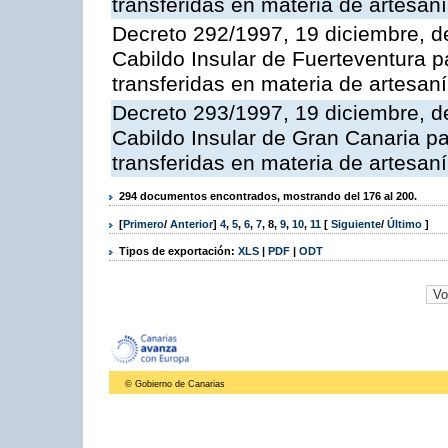
transferidas en materia de artesan
Decreto 292/1997, 19 diciembre, de
Cabildo Insular de Fuerteventura p
transferidas en materia de artesan
Decreto 293/1997, 19 diciembre, de
Cabildo Insular de Gran Canaria pa
transferidas en materia de artesan
294 documentos encontrados, mostrando del 176 al 200.
[
Primero
/
Anterior
]
4
,
5
,
6
,
7
,
8
,
9
,
10
,
11
[
Siguiente
/
Último
]
Tipos de exportación:
XLS
|
PDF
|
ODT
© Gobierno de Canarias