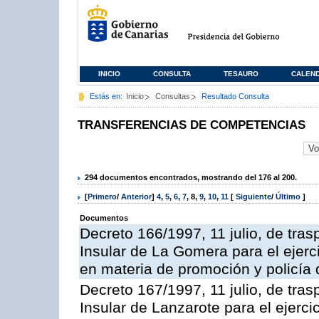
INICIO
CONSULTA
TESAURO
CALEN
Estás en:
Inicio
Consultas
Resultado Consulta
TRANSFERENCIAS DE COMPETENCIAS
294 documentos encontrados, mostrando del 176 al 200.
[
Primero
/
Anterior
]
4
,
5
,
6
,
7
,
8
,
9
,
10
,
11
[
Siguiente
/
Último
]
Documentos
Decreto 166/1997, 11 julio, de tras
Insular de La Gomera para el ejerc
en materia de promoción y policía d
Decreto 167/1997, 11 julio, de tras
Insular de Lanzarote para el ejerci