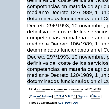
definitiva del coste de los servicio
competencias en materia de agricult
mediante Decreto 127/1989, 1 junio
determinados funcionarios en el C
Decreto 296/1993, 10 noviembre, po
definitiva del coste de los servicio
competencias en materia de agricul
mediante Decreto 106/1989, 1 junio
determinados funcionarios en el C
Decreto 297/1993, 10 noviembre, po
definitiva del coste de los servicio
competencias en materia de agricul
mediante Decreto 120/1989, 1 junio
determinados funcionarios en el C
294 documentos encontrados, mostrando del 101 al 125.
[
Primero
/
Anterior
]
1
,
2
,
3
,
4
,
5
,
6
,
7
,
8
[
Siguiente
/
Último
]
Tipos de exportación:
XLS
|
PDF
|
ODT