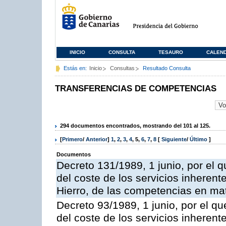
INICIO
CONSULTA
TESAURO
CALEN
Estás en:
Inicio
Consultas
Resultado Consulta
TRANSFERENCIAS DE COMPETENCIAS
294 documentos encontrados, mostrando del 101 al 125.
[
Primero
/
Anterior
]
1
,
2
,
3
,
4
,
5
,
6
,
7
,
8
[
Siguiente
/
Último
]
Documentos
Decreto 131/1989, 1 junio, por el q
del coste de los servicios inherente
Hierro, de las competencias en mater
Decreto 93/1989, 1 junio, por el qu
del coste de los servicios inherente