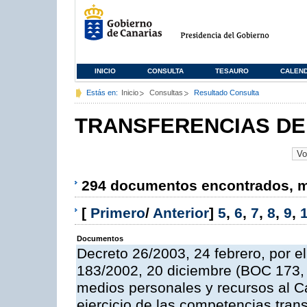
INICIO
CONSULTA
TESAURO
CALEN
Estás en:
Inicio
Consultas
Resultado Consulta
TRANSFERENCIAS DE
294 documentos encontrados, mo
[
Primero
/
Anterior
]
5
,
6
,
7
,
8
,
9
,
Documentos
Decreto 26/2003, 24 febrero, por el
183/2002, 20 diciembre (BOC 173, 
medios personales y recursos al Ca
ejercicio de las competencias trans