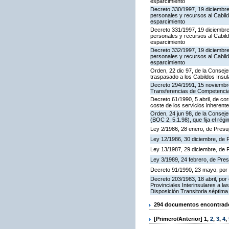
esparcimiento
Decreto 330/1997, 19 diciembre,
personales y recursos al Cabild
esparcimiento
Decreto 331/1997, 19 diciembre,
personales y recursos al Cabild
esparcimiento
Decreto 332/1997, 19 diciembre,
personales y recursos al Cabild
esparcimiento
Orden, 22 dic 97, de la Conseje
traspasado a los Cabildos Insu
Decreto 294/1991, 15 noviembre
Transferencias de Competencias
Decreto 61/1990, 5 abril, de cor
coste de los servicios inherent
Orden, 24 jun 98, de la Conseje
(BOC 2, 5.1.98), que fija el rég
Ley 2/1986, 28 enero, de Presu
Ley 12/1986, 30 diciembre, de 
Ley 13/1987, 29 diciembre, de 
Ley 3/1989, 24 febrero, de Pr
Decreto 91/1990, 23 mayo, por e
Decreto 203/1983, 18 abril, p
Provinciales Interinsulares a l
Disposición Transitoria séptima
294 documentos encontrados
[Primero/Anterior]
1
,
2
,
3
,
4
,