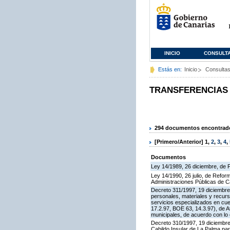
INICIO
CONSULT
Estás en:
Inicio
Consulta
TRANSFERENCIAS
294 documentos encontrados
[Primero/Anterior]
1
,
2
,
3
,
4
,
Documentos
Ley 14/1989, 26 diciembre, de
Ley 14/1990, 26 julio, de Refo
Administraciones Públicas de C
Decreto 311/1997, 19 diciembre,
personales, materiales y recurs
servicios especializados en cu
17.2.97, BOE 63, 14.3.97), de A
municipales, de acuerdo con lo e
Decreto 310/1997, 19 diciembre,
Cabildo Insular de La Palma par