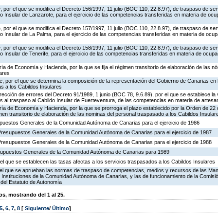
 por el que se modifica el Decreto 156/1997, 11 julio (BOC 110, 22.8.97), de traspaso de ser
o Insular de Lanzarote, para el ejercicio de las competencias transferidas en materia de ocu
 por el que se modifica el Decreto 157/1997, 11 julio (BOC 110, 22.8.97), de traspaso de ser
o Insular de La Palma, para el ejercicio de las competencias transferidas en materia de ocup
 por el que se modifica el Decreto 158/1997, 11 julio (BOC 110, 22.8.97), de traspaso de ser
o Insular de Tenerife, para el ejercicio de las competencias transferidas en materia de ocupa
ría de Economía y Hacienda, por la que se fija el régimen transitorio de elaboración de las n
lares
, por el que se determina la composición de la representación del Gobierno de Canarias en 
 a los Cabildos Insulares
rección de errores del Decreto 91/1989, 1 junio (BOC 78, 9.6.89), por el que se establece la v
es al traspaso al Cabildo Insular de Fuerteventura, de las competencias en materia de artesa
ría de Economía y Hacienda, por la que se prorroga el plazo establecido por la Orden de 22
imen transitorio de elaboración de las nominas del personal traspasado a los Cabildos Insular
puestos Generales de la Comunidad Autónoma de Canarias para el ejercicio de 1986
Presupuestos Generales de la Comunidad Autónoma de Canarias para el ejercicio de 1987
Presupuestos Generales de la Comunidad Autónoma de Canarias para el ejercicio de 1988
esupuestos Generales de la Comunidad Autónoma de Canarias para 1989
l que se establecen las tasas afectas a los servicios traspasados a los Cabildos Insulares
or el que se aprueban las normas de traspaso de competencias, medios y recursos de las M
as Instituciones de la Comunidad Autónoma de Canarias, y las de funcionamiento de la Comisió
 del Estatuto de Autonomía
, mostrando del 1 al 25.
5
,
6
,
7
,
8
[
Siguiente
/
Último
]