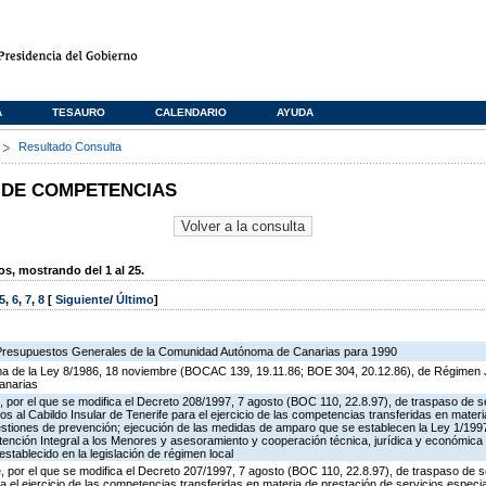
A
TESAURO
CALENDARIO
AYUDA
s
Resultado Consulta
 DE COMPETENCIAS
, mostrando del 1 al 25.
5
,
6
,
7
,
8
[
Siguiente
/
Último
]
 Presupuestos Generales de la Comunidad Autónoma de Canarias para 1990
rma de la Ley 8/1986, 18 noviembre (BOCAC 139, 19.11.86; BOE 304, 20.12.86), de Régimen J
anarias
 por el que se modifica el Decreto 208/1997, 7 agosto (BOC 110, 22.8.97), de traspaso de s
os al Cabildo Insular de Tenerife para el ejercicio de las competencias transferidas en mater
estiones de prevención; ejecución de las medidas de amparo que se establecen la Ley 1/199
tención Integral a los Menores y asesoramiento y cooperación técnica, jurídica y económica 
stablecido en la legislación de régimen local
 por el que se modifica el Decreto 207/1997, 7 agosto (BOC 110, 22.8.97), de traspaso de s
a el ejercicio de las competencias transferidas en materia de prestación de servicios especi