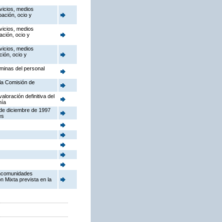
vicios, medios
pación, ocio y
vicios, medios
ación, ocio y
vicios, medios
ción, ocio y
óminas del personal
la Comisión de
aloración definitiva del
nía
 de diciembre de 1997
es
ancomunidades
n Mixta prevista en la