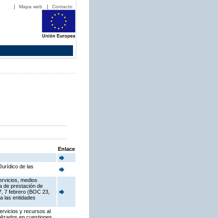
Mapa web
Contacto
Enlace
urídico de las
ervicios, medios
ia de prestación de
7, 7 febrero (BOC 23,
a las entidades
ervicios y recursos al
alizados en cuestiones