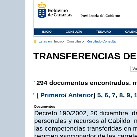
INICIO
CONSULTA
TESAURO
CALEN
Estás en:
Inicio
Consultas
Resultado Consulta
TRANSFERENCIAS DE
294 documentos encontrados, mo
[
Primero
/
Anterior
]
5
,
6
,
7
,
8
,
9
,
Documentos
Decreto 190/2002, 20 diciembre, d
personales y recursos al Cabildo In
las competencias transferidas en m
régimen sancionador de las carrete