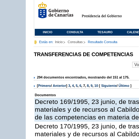
INICIO
CONSULTA
TESAURO
CALEN
Estás en:
Inicio
Consultas
Resultado Consulta
TRANSFERENCIAS DE COMPETENCIAS
294 documentos encontrados, mostrando del 151 al 175.
[
Primero
/
Anterior
]
3
,
4
,
5
,
6
,
7
,
8
,
9
,
10
[
Siguiente
/
Último
]
Documentos
Decreto 169/1995, 23 junio, de tra
materiales y de recursos al Cabildo
de las competencias en materia de i
Decreto 170/1995, 23 junio, de tra
materiales y de recursos al Cabildo 