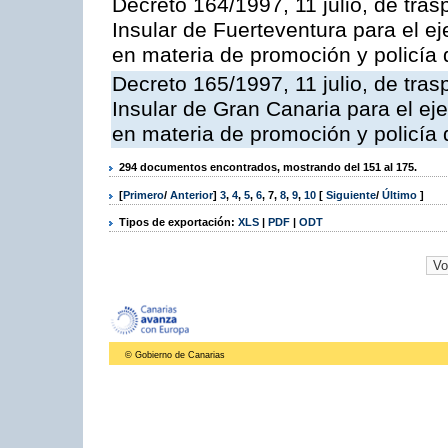
Decreto 164/1997, 11 julio, de tras
Insular de Fuerteventura para el ej
en materia de promoción y policía d
Decreto 165/1997, 11 julio, de tras
Insular de Gran Canaria para el eje
en materia de promoción y policía d
294 documentos encontrados, mostrando del 151 al 175.
[
Primero
/
Anterior
]
3
,
4
,
5
,
6
,
7
,
8
,
9
,
10
[
Siguiente
/
Último
]
Tipos de exportación:
XLS
|
PDF
|
ODT
© Gobierno de Canarias