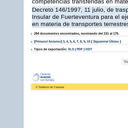
competencias transferidas en mate
Decreto 146/1997, 11 julio, de tras
Insular de Fuerteventura para el ej
en materia de transportes terrestre
294 documentos encontrados, mostrando del 151 al 175.
[
Primero
/
Anterior
]
3
,
4
,
5
,
6
,
7
,
8
,
9
,
10
[
Siguiente
/
Último
]
Tipos de exportación:
XLS
|
PDF
|
ODT
© Gobierno de Canarias