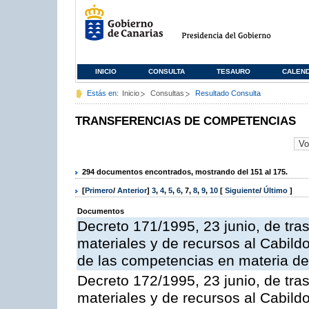
INICIO
CONSULTA
TESAURO
CALEN
Estás en:
Inicio
Consultas
Resultado Consulta
TRANSFERENCIAS DE COMPETENCIAS
294 documentos encontrados, mostrando del 151 al 175.
[
Primero
/
Anterior
]
3
,
4
,
5
,
6
,
7
,
8
,
9
,
10
[
Siguiente
/
Último
]
Documentos
Decreto 171/1995, 23 junio, de tra
materiales y de recursos al Cabildo
de las competencias en materia de i
Decreto 172/1995, 23 junio, de tra
materiales y de recursos al Cabild