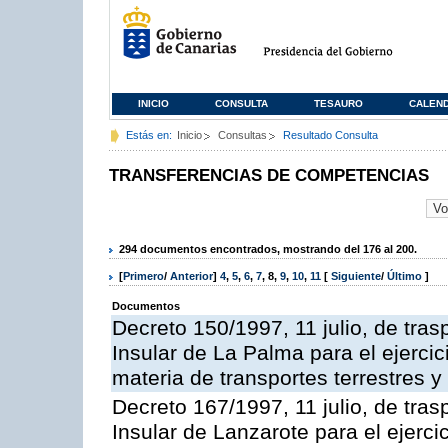
INICIO
CONSULTA
TESAURO
CALEN
Estás en:
Inicio
Consultas
Resultado Consulta
TRANSFERENCIAS DE COMPETENCIAS
294 documentos encontrados, mostrando del 176 al 200.
[
Primero
/
Anterior
]
4
,
5
,
6
,
7
,
8
,
9
,
10
,
11
[
Siguiente
/
Último
]
Documentos
Decreto 150/1997, 11 julio, de tras
Insular de La Palma para el ejerci
materia de transportes terrestres y
Decreto 167/1997, 11 julio, de tras
Insular de Lanzarote para el ejerci