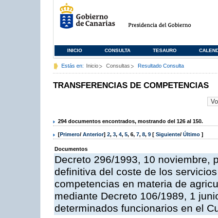
INICIO
CONSULTA
TESAURO
CALEN
Estás en:
Inicio
Consultas
Resultado Consulta
TRANSFERENCIAS DE COMPETENCIAS
294 documentos encontrados, mostrando del 126 al 150.
[
Primero
/
Anterior
]
2
,
3
,
4
,
5
,
6
,
7
,
8
,
9
[
Siguiente
/
Último
]
Documentos
Decreto 296/1993, 10 noviembre, po
definitiva del coste de los servicio
competencias en materia de agricul
mediante Decreto 106/1989, 1 junio
determinados funcionarios en el C