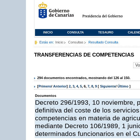
INICIO
CONSULTA
TESAURO
CALEN
Estás en:
Inicio
Consultas
Resultado Consulta
TRANSFERENCIAS DE COMPETENCIAS
294 documentos encontrados, mostrando del 126 al 150.
[
Primero
/
Anterior
]
2
,
3
,
4
,
5
,
6
,
7
,
8
,
9
[
Siguiente
/
Último
]
Documentos
Decreto 296/1993, 10 noviembre, po
definitiva del coste de los servicio
competencias en materia de agricul
mediante Decreto 106/1989, 1 junio
determinados funcionarios en el C