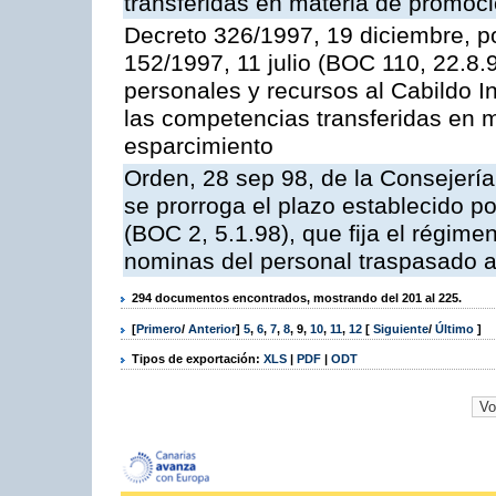
transferidas en materia de promoció
Decreto 326/1997, 19 diciembre, po
152/1997, 11 julio (BOC 110, 22.8.
personales y recursos al Cabildo Ins
las competencias transferidas en m
esparcimiento
Orden, 28 sep 98, de la Consejerí
se prorroga el plazo establecido p
(BOC 2, 5.1.98), que fija el régimen
nominas del personal traspasado a
294 documentos encontrados, mostrando del 201 al 225.
[
Primero
/
Anterior
]
5
,
6
,
7
,
8
,
9
,
10
,
11
,
12
[
Siguiente
/
Último
]
Tipos de exportación:
XLS
|
PDF
|
ODT