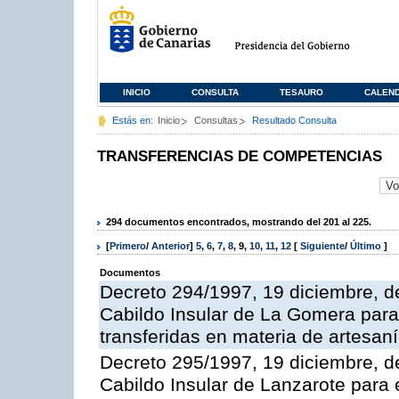
INICIO
CONSULTA
TESAURO
CALEN
Estás en:
Inicio
Consultas
Resultado Consulta
TRANSFERENCIAS DE COMPETENCIAS
294 documentos encontrados, mostrando del 201 al 225.
[
Primero
/
Anterior
]
5
,
6
,
7
,
8
,
9
,
10
,
11
,
12
[
Siguiente
/
Último
]
Documentos
Decreto 294/1997, 19 diciembre, de
Cabildo Insular de La Gomera para 
transferidas en materia de artesan
Decreto 295/1997, 19 diciembre, de
Cabildo Insular de Lanzarote para 