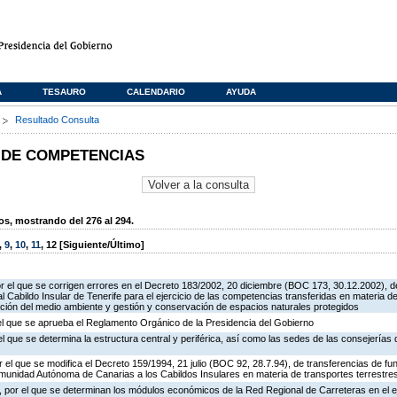
A
TESAURO
CALENDARIO
AYUDA
s
Resultado Consulta
 DE COMPETENCIAS
, mostrando del 276 al 294.
,
9
,
10
,
11
,
12
[Siguiente/Último]
r el que se corrigen errores en el Decreto 183/2002, 20 diciembre (BOC 173, 30.12.2002), d
 Cabildo Insular de Tenerife para el ejercicio de las competencias transferidas en materia de
cción del medio ambiente y gestión y conservación de espacios naturales protegidos
 el que se aprueba el Reglamento Orgánico de la Presidencia del Gobierno
el que se determina la estructura central y periférica, así como las sedes de las consejerías
 el que se modifica el Decreto 159/1994, 21 julio (BOC 92, 28.7.94), de transferencias de fu
omunidad Autónoma de Canarias a los Cabildos Insulares en materia de transportes terrestres
 por el que se determinan los módulos económicos de la Red Regional de Carreteras en el e