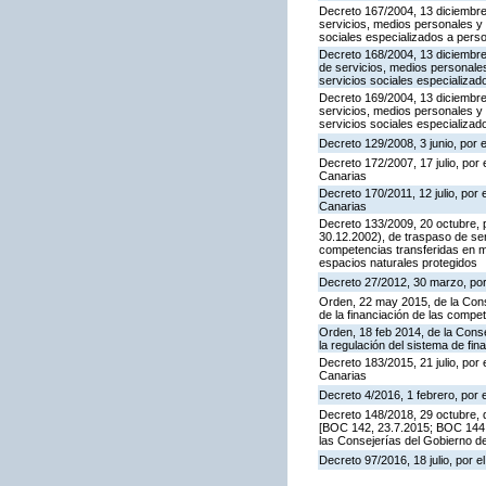
Decreto 167/2004, 13 diciembre
servicios, medios personales y 
sociales especializados a per
Decreto 168/2004, 13 diciembre
de servicios, medios personales
servicios sociales especializa
Decreto 169/2004, 13 diciembre
servicios, medios personales y 
servicios sociales especializa
Decreto 129/2008, 3 junio, por
Decreto 172/2007, 17 julio, por 
Canarias
Decreto 170/2011, 12 julio, por 
Canarias
Decreto 133/2009, 20 octubre, 
30.12.2002), de traspaso de ser
competencias transferidas en ma
espacios naturales protegidos
Decreto 27/2012, 30 marzo, por
Orden, 22 may 2015, de la Cons
de la financiación de las comp
Orden, 18 feb 2014, de la Cons
la regulación del sistema de fi
Decreto 183/2015, 21 julio, por 
Canarias
Decreto 4/2016, 1 febrero, por
Decreto 148/2018, 29 octubre, d
[BOC 142, 23.7.2015; BOC 144, 2
las Consejerías del Gobierno d
Decreto 97/2016, 18 julio, por 