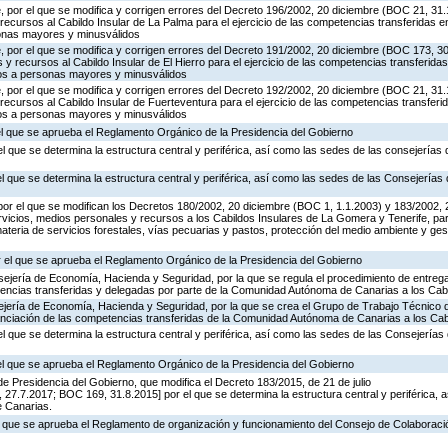
, por el que se modifica y corrigen errores del Decreto 196/2002, 20 diciembre (BOC 21, 31.
recursos al Cabildo Insular de La Palma para el ejercicio de las competencias transferidas e
sonas mayores y minusválidos
, por el que se modifica y corrigen errores del Decreto 191/2002, 20 diciembre (BOC 173, 3
 y recursos al Cabildo Insular de El Hierro para el ejercicio de las competencias transferida
dos a personas mayores y minusválidos
, por el que se modifica y corrigen errores del Decreto 192/2002, 20 diciembre (BOC 21, 31.
recursos al Cabildo Insular de Fuerteventura para el ejercicio de las competencias transferi
dos a personas mayores y minusválidos
 el que se aprueba el Reglamento Orgánico de la Presidencia del Gobierno
el que se determina la estructura central y periférica, así como las sedes de las consejerías
el que se determina la estructura central y periférica, así como las sedes de las Consejerías
por el que se modifican los Decretos 180/2002, 20 diciembre (BOC 1, 1.1.2003) y 183/2002,
vicios, medios personales y recursos a los Cabildos Insulares de La Gomera y Tenerife, para
teria de servicios forestales, vías pecuarias y pastos, protección del medio ambiente y ge
 el que se aprueba el Reglamento Orgánico de la Presidencia del Gobierno
ejería de Economía, Hacienda y Seguridad, por la que se regula el procedimiento de entrega
etencias transferidas y delegadas por parte de la Comunidad Autónoma de Canarias a los Cab
ejería de Economía, Hacienda y Seguridad, por la que se crea el Grupo de Trabajo Técnico d
nanciación de las competencias transferidas de la Comunidad Autónoma de Canarias a los Cab
el que se determina la estructura central y periférica, así como las sedes de las Consejerías
 el que se aprueba el Reglamento Orgánico de la Presidencia del Gobierno
e Presidencia del Gobierno, que modifica el Decreto 183/2015, de 21 de julio
7.7.2017; BOC 169, 31.8.2015] por el que se determina la estructura central y periférica, 
e Canarias.
el que se aprueba el Reglamento de organización y funcionamiento del Consejo de Colaboraci