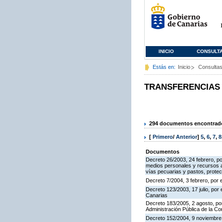
INICIO
CONSULT
Estás en:
Inicio
Consulta
TRANSFERENCIAS
294 documentos encontrados
[
Primero
/
Anterior
]
5
,
6
,
7
,
8
Documentos
Decreto 26/2003, 24 febrero, po
medios personales y recursos al
vías pecuarias y pastos, prote
Decreto 7/2004, 3 febrero, por
Decreto 123/2003, 17 julio, por 
Canarias
Decreto 183/2005, 2 agosto, por
Administración Pública de la C
Decreto 152/2004, 9 noviembre,