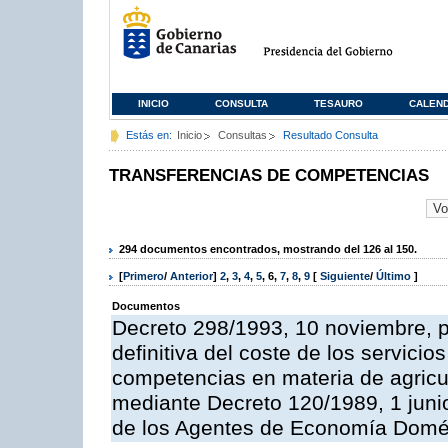
INICIO
CONSULTA
TESAURO
CALEN
Estás en:
Inicio
Consultas
Resultado Consulta
TRANSFERENCIAS DE COMPETENCIAS
294 documentos encontrados, mostrando del 126 al 150.
[
Primero
/
Anterior
]
2
,
3
,
4
,
5
,
6
,
7
,
8
,
9
[
Siguiente
/
Último
]
Documentos
Decreto 298/1993, 10 noviembre, po
definitiva del coste de los servicio
competencias en materia de agricul
mediante Decreto 120/1989, 1 juni
de los Agentes de Economía Domés