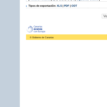
Tipos de exportación:
XLS
|
PDF
|
ODT
© Gobierno de Canarias