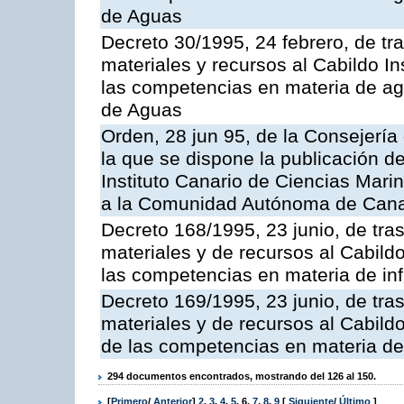
de Aguas
Decreto 30/1995, 24 febrero, de tr
materiales y recursos al Cabildo Ins
las competencias en materia de ag
de Aguas
Orden, 28 jun 95, de la Consejería
la que se dispone la publicación d
Instituto Canario de Ciencias Mari
a la Comunidad Autónoma de Cana
Decreto 168/1995, 23 junio, de tra
materiales y de recursos al Cabildo
las competencias en materia de infr
Decreto 169/1995, 23 junio, de tra
materiales y de recursos al Cabildo
de las competencias en materia de i
294 documentos encontrados, mostrando del 126 al 150.
[
Primero
/
Anterior
]
2
,
3
,
4
,
5
,
6
,
7
,
8
,
9
[
Siguiente
/
Último
]