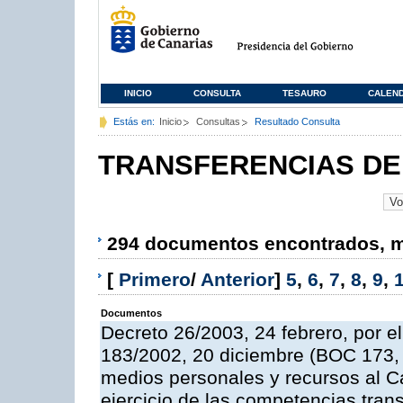
INICIO
CONSULTA
TESAURO
CALEN
Estás en:
Inicio
Consultas
Resultado Consulta
TRANSFERENCIAS DE
294 documentos encontrados, mo
[
Primero
/
Anterior
]
5
,
6
,
7
,
8
,
9
,
Documentos
Decreto 26/2003, 24 febrero, por el
183/2002, 20 diciembre (BOC 173, 
medios personales y recursos al Ca
ejercicio de las competencias trans