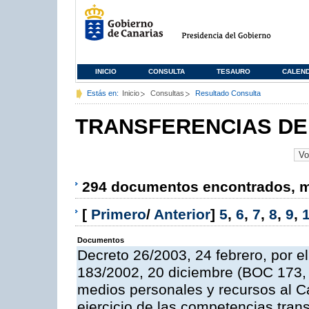
INICIO
CONSULTA
TESAURO
CALEN
Estás en:
Inicio
Consultas
Resultado Consulta
TRANSFERENCIAS DE
294 documentos encontrados, mo
[
Primero
/
Anterior
]
5
,
6
,
7
,
8
,
9
,
Documentos
Decreto 26/2003, 24 febrero, por el
183/2002, 20 diciembre (BOC 173, 
medios personales y recursos al Ca
ejercicio de las competencias trans