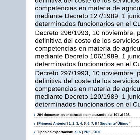
definitiva del coste de los servicio
competencias en materia de agricult
mediante Decreto 127/1989, 1 junio
determinados funcionarios en el C
Decreto 296/1993, 10 noviembre, po
definitiva del coste de los servicio
competencias en materia de agricul
mediante Decreto 106/1989, 1 junio
determinados funcionarios en el C
Decreto 297/1993, 10 noviembre, po
definitiva del coste de los servicio
competencias en materia de agricul
mediante Decreto 120/1989, 1 junio
determinados funcionarios en el C
294 documentos encontrados, mostrando del 101 al 125.
[
Primero
/
Anterior
]
1
,
2
,
3
,
4
,
5
,
6
,
7
,
8
[
Siguiente
/
Último
]
Tipos de exportación:
XLS
|
PDF
|
ODT