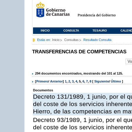
INICIO
CONSULTA
TESAURO
CALEN
Estás en:
Inicio
Consultas
Resultado Consulta
TRANSFERENCIAS DE COMPETENCIAS
294 documentos encontrados, mostrando del 101 al 125.
[
Primero
/
Anterior
]
1
,
2
,
3
,
4
,
5
,
6
,
7
,
8
[
Siguiente
/
Último
]
Documentos
Decreto 131/1989, 1 junio, por el q
del coste de los servicios inherente
Hierro, de las competencias en mater
Decreto 93/1989, 1 junio, por el qu
del coste de los servicios inherente