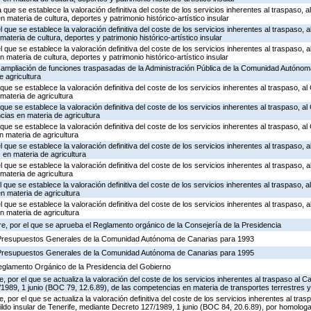
 que se establece la valoración definitiva del coste de los servicios inherentes al traspaso, al
materia de cultura, deportes y patrimonio histórico-artístico insular
l que se establece la valoración definitiva del coste de los servicios inherentes al traspaso, a
teria de cultura, deportes y patrimonio histórico-artístico insular
l que se establece la valoración definitiva del coste de los servicios inherentes al traspaso, a
 materia de cultura, deportes y patrimonio histórico-artístico insular
e ampliación de funciones traspasadas de la Administración Pública de la Comunidad Autónom
e agricultura
que se establece la valoración definitiva del coste de los servicios inherentes al traspaso, al 
materia de agricultura
 que se establece la valoración definitiva del coste de los servicios inherentes al traspaso, al
ias en materia de agricultura
 que se establece la valoración definitiva del coste de los servicios inherentes al traspaso, a
 materia de agricultura
l que se establece la valoración definitiva del coste de los servicios inherentes al traspaso, a
en materia de agricultura
l que se establece la valoración definitiva del coste de los servicios inherentes al traspaso, a
materia de agricultura
l que se establece la valoración definitiva del coste de los servicios inherentes al traspaso, a
 materia de agricultura
l que se establece la valoración definitiva del coste de los servicios inherentes al traspaso, a
n materia de agricultura
e, por el que se aprueba el Reglamento orgánico de la Consejería de la Presidencia
 Presupuestos Generales de la Comunidad Autónoma de Canarias para 1993
 Presupuestos Generales de la Comunidad Autónoma de Canarias para 1995
Reglamento Orgánico de la Presidencia del Gobierno
por el que se actualiza la valoración del coste de los servicios inherentes al traspaso al Ca
1989, 1 junio (BOC 79, 12.6.89), de las competencias en materia de transportes terrestres y
 por el que se actualiza la valoración definitiva del coste de los servicios inherentes al tr
bildo insular de Tenerife, mediante Decreto 127/1989, 1 junio (BOC 84, 20.6.89), por homolog