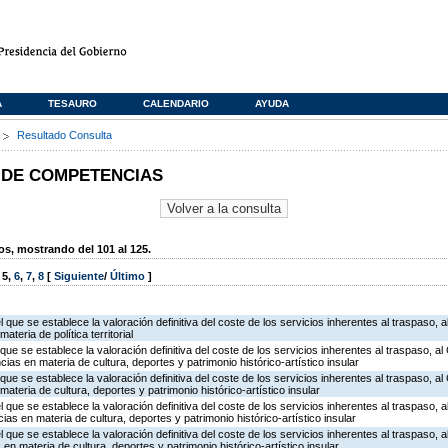
A
TESAURO
CALENDARIO
AYUDA
s
Resultado Consulta
 DE COMPETENCIAS
, mostrando del 101 al 125.
,
5
,
6
,
7
,
8
[
Siguiente
/
Último
]
l que se establece la valoración definitiva del coste de los servicios inherentes al traspaso, a
teria de política territorial
 que se establece la valoración definitiva del coste de los servicios inherentes al traspaso, al
as en materia de cultura, deportes y patrimonio histórico-artístico insular
que se establece la valoración definitiva del coste de los servicios inherentes al traspaso, al 
ateria de cultura, deportes y patrimonio histórico-artístico insular
l que se establece la valoración definitiva del coste de los servicios inherentes al traspaso, a
s en materia de cultura, deportes y patrimonio histórico-artístico insular
l que se establece la valoración definitiva del coste de los servicios inherentes al traspaso, a
n materia de cultura, deportes y patrimonio histórico-artístico insular