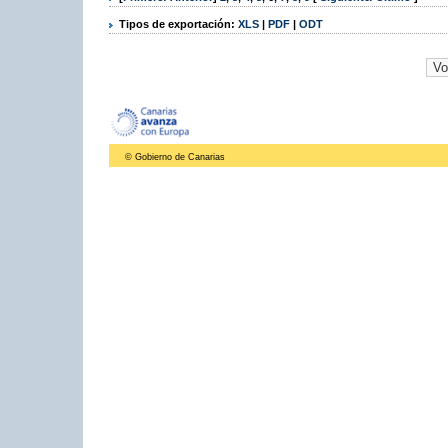
Tipos de exportación:
XLS
|
PDF
|
ODT
© Gobierno de Canarias