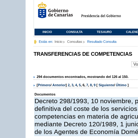
INICIO
CONSULTA
TESAURO
CALEN
Estás en:
Inicio
Consultas
Resultado Consulta
TRANSFERENCIAS DE COMPETENCIAS
294 documentos encontrados, mostrando del 126 al 150.
[
Primero
/
Anterior
]
2
,
3
,
4
,
5
,
6
,
7
,
8
,
9
[
Siguiente
/
Último
]
Documentos
Decreto 298/1993, 10 noviembre, po
definitiva del coste de los servicio
competencias en materia de agricul
mediante Decreto 120/1989, 1 juni
de los Agentes de Economía Domés